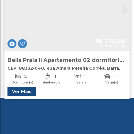
R$
370.000
Valor de Venda
Bella Praia II Apartamento 02 dormitórios
venda Barra Balneário Camboriú
CEP: 88332-040
,
Rua Amara Pereira Corrêa
,
Barra
,
Balneário Camboriú
,
Santa Catarina
,
Brasil
2
1
1
1
Dormitório(s)
Banheiro(s)
Sala(s)
Vaga(s)
Útil:
Ver Mais
52
.00
m²