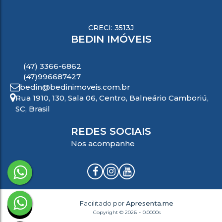
CRECI: 3513J
BEDIN IMÓVEIS
(47) 3366-6862
(47)996687427
bedin@bedinimoveis.com.br
Rua 1910
,
130
,
Sala 06
,
Centro
,
Balneário Camboriú
,
SC
,
Brasil
REDES SOCIAIS
Nos acompanhe
Facilitado por
Apresenta.me
Copyright © 2026 ~ 0.0000s