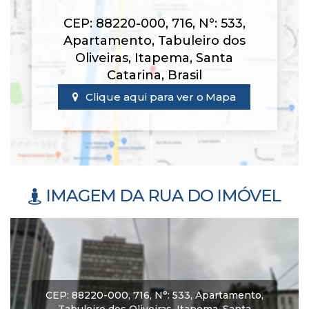
ambientes de convivência
CEP: 88220-000
,
716
,
N°:
533
,
Apartamento
,
Tabuleiro dos
Entre em contato para mais informações!
Oliveiras
,
Itapema
,
Santa
Catarina
,
Brasil
Clique aqui para ver o
Mapa
IMAGEM DA RUA DO IMÓVEL
CEP: 88220-000
,
716
,
N°:
533
,
Apartamento
,