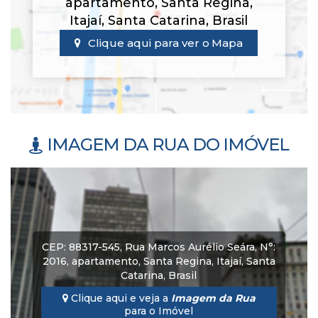
apartamento
,
Santa Regina
,
Itajaí
,
Santa Catarina
,
Brasil
Clique aqui para ver o
Mapa
IMAGEM DA RUA DO IMÓVEL
CEP: 88317-545
,
Rua Marcos Aurélio Seára
,
N°:
2016
,
apartamento
,
Santa Regina
,
Itajaí
,
Santa
Catarina
,
Brasil
Clique aqui e veja a
Imagem da Rua
para o Imóvel