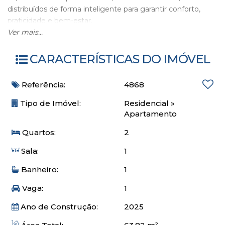
distribuídos de forma inteligente para garantir conforto,
praticidade e bem-estar.
02 dormitórios
Ver mais...
Banheiro social
Living integrado com sala de estar, jantar e cozinha
CARACTERÍSTICAS DO IMÓVEL
Sacada com churrasqueira a carvão
Planta funcional e excelente aproveitamento dos espaços
Referência:
4868
01 vaga de garagem privativa
Tipo de Imóvel:
Residencial
»
Localização:
Apartamento
Localizado no bairro Espinheiros, região em constante
Quartos:
2
valorização, com fácil acesso ao Centro de Itajaí, BR-101 e
principais vias da cidade.
Sala:
1
Próximo a comércios, escolas, supermercados e serviços
Banheiro:
1
essenciais
Vaga:
1
Condição facilitada
Entrada: R$ 69.000,00
Ano de Construção:
2025
Saldo via financiamento bancário