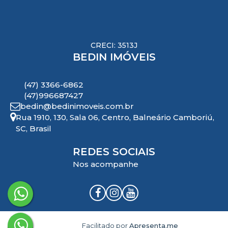
CRECI: 3513J
BEDIN IMÓVEIS
(47) 3366-6862
(47)996687427
bedin@bedinimoveis.com.br
Rua 1910
,
130
,
Sala 06
,
Centro
,
Balneário Camboriú
,
SC
,
Brasil
REDES SOCIAIS
Nos acompanhe
Facilitado por
Apresenta.me