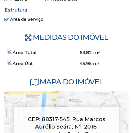
Estrutura
Área de Serviço
MEDIDAS DO IMÓVEL
Área Total:
63
.82
m²
Área Útil:
45
.95
m²
MAPA DO IMÓVEL
CEP: 88317-545
,
Rua Marcos
Aurélio Seára
,
N°:
2016
,