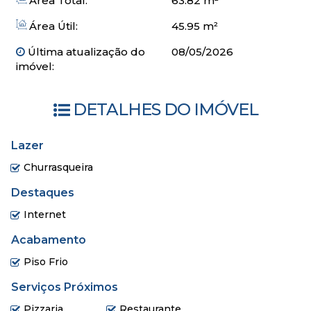
Área Total:
63.82 m²
Ideal tanto para moradia quanto para investimento, com
Área Útil:
45.95 m²
ótimo potencial de valorização
Última atualização do
08/05/2026
Entre em contato para mais informações ou agende sua
imóvel:
visita!
DETALHES DO IMÓVEL
Lazer
Churrasqueira
Destaques
Internet
Acabamento
Piso Frio
Serviços Próximos
Pizzaria
Restaurante