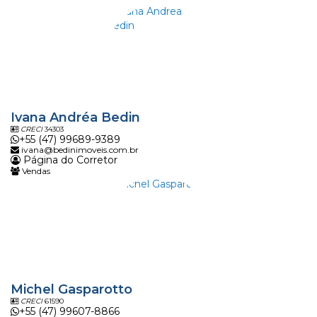
Ivana Andréa Bedin
CRECI
34303
+55 (47) 99689-9389
ivana@bedinimoveis.com.br
Página do Corretor
Vendas
Michel Gasparotto
CRECI
61590
+55 (47) 99607-8866