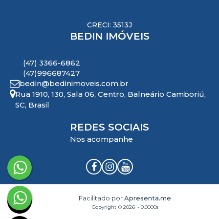
CRECI: 3513J
BEDIN IMÓVEIS
(47) 3366-6862
(47)996687427
bedin@bedinimoveis.com.br
Rua 1910
,
130
,
Sala 06
,
Centro
,
Balneário Camboriú
,
SC
,
Brasil
REDES SOCIAIS
Nos acompanhe
Facilitado por
Apresenta.me
Copyright © 2026 ~ 0.0000s