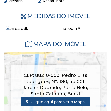
Pizzaria
Restaurante
MEDIDAS DO IMÓVEL
Empreendimento moderno e elegante
Segurança 24h e tecnologia de ponta
Sustentabilidade e arquitetura contemporânea
Área Útil:
131
.00
m²
Investimento que une qualidade de vida e valorização!
MAPA DO IMÓVEL
Entre em contato agora e agende sua visita!
CEP: 88210-000
,
Pedro Elias
Rodrigues
,
N°:
180
,
ap 001
,
Jardim Dourado
,
Porto Belo
,
Santa Catarina
,
Brasil
Clique aqui para ver o
Mapa