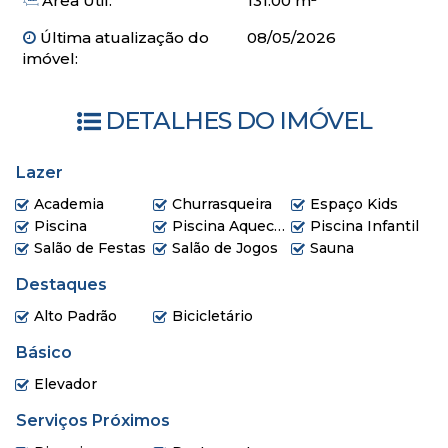
Área Útil:
131.00 m²
Hidromassagem na piscina
Lounge
Última atualização do
08/05/2026
Piscina adulta
com borda infinita
imóvel:
Piscina infantil
Piscina térmica
DETALHES DO IMÓVEL
Playground
Sala de jogos
Salão de festas
Lazer
Wine bar
Academia
Churrasqueira
Espaço Kids
Prainha
Piscina
Piscina Aquecida
Piscina Infantil
Espaço zen (com mirante)
Salão de Festas
Salão de Jogos
Sauna
Fireplace
Braseiro
Destaques
Charutaria
Alto Padrão
Bicicletário
Entrada R$ 256.107,39
Básico
Parcelamento 41x R$ 14.054,67
Elevador
Reforço / Balão 6x R$ 138.724,84
Serviços Próximos
Outros R$ 128.053,70
Chaves R$ 768.322,18