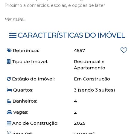
Próximo a comércios, escolas, e opções de lazer
O apartamento
Ver mais...
CARACTERÍSTICAS DO IMÓVEL
04 suítes espaçosas
Planta ampla e bem distribuída
Referência:
4557
Sacada com churrasqueira e vista privilegiada
Acabamentos de alto padrão
Tipo de Imóvel:
Residencial
»
02 vagas
Apartamento
Estágio do Imóvel:
Em Construção
O empreendimento
Quartos:
3 (sendo 3 suítes)
Academia
Banheiros:
4
Bar
Brinquedoteca
Vagas:
2
Elevador
Espaço gourmet
Ano de Construção:
2025
Estar Social