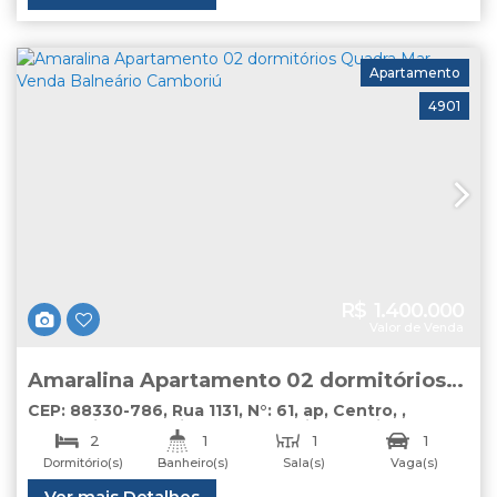
234
.70
m²
164
.00
m²
Vaga(s)
Apartamento
4901
R$
1.400.000
Valor de Venda
Amaralina Apartamento 02 dormitórios
Quadra Mar Venda Balneário Camboriú
CEP: 88330-786
,
Rua 1131
,
N°:
61
,
ap
,
Centro
,
Balneário Camboriú
,
Santa Catarina
,
Brasil
2
1
1
1
Dormitório(s)
Banheiro(s)
Sala(s)
Vaga(s)
Total:
Útil:
Ver mais Detalhes