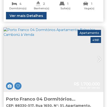
Centro
,
Balneário Camboriú
,
Santa Catarina
,
Brasil
4
2
1
1
Dormitório(s)
Banheiro(s)
Suíte(s)
Vaga(s)
Total:
Útil:
Ver mais Detalhes
160
.00
m²
125
.00
m²
Apartamento
4981
R$
1.700.000
Valor de Venda
Porto Franco 04 Dormitórios
Apartamento Balneário Camboriú à
CEP: 88330-517
,
Rua 1650
,
N°:
51
,
Apartamento
,