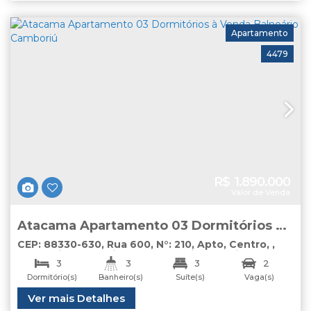
Apartamento
4479
R$
1.890.000
Valor de Venda
Atacama Apartamento 03 Dormitórios à
Venda Balneário Camboriú
CEP: 88330-630
,
Rua 600
,
N°:
210
,
Apto
,
Centro
,
Balneário Camboriú
,
Santa Catarina
,
Brasil
3
3
3
2
Dormitório(s)
Banheiro(s)
Suíte(s)
Vaga(s)
Total:
Útil:
Ver mais Detalhes
175
.00
m²
110
.00
m²