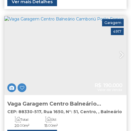
Ver mais Detalhes
135
.00
m²
Vaga(s)
Garagem
4917
R$
190.000
Valor de Venda
Vaga Garagem Centro Balneário
Camboriú Porto Franco
CEP: 88330-517
,
Rua 1650
,
N°:
51
,
Centro
,
Balneário
Camboriú
,
Santa Catarina
,
Brasil
Total:
Útil:
20
.00
m²
15
.00
m²