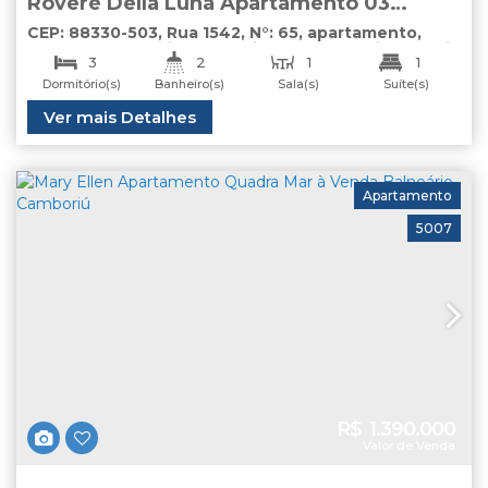
Roverè Della Luna Apartamento 03
dormitórios à Venda Centro Balneário
CEP: 88330-503
,
Rua 1542
,
N°:
65
,
apartamento
,
Centro
,
Balneário Camboriú
,
Santa Catarina
,
Brasil
Camboriú
3
2
1
1
Dormitório(s)
Banheiro(s)
Sala(s)
Suíte(s)
2
Total:
Útil:
Ver mais Detalhes
190
.00
m²
135
.00
m²
Vaga(s)
Apartamento
5007
R$
1.390.000
Valor de Venda