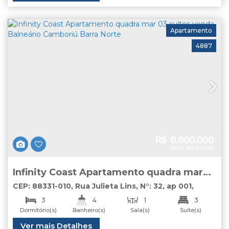
Apartamento
4887
R$
8.800.000
Valor de Venda
Infinity Coast Apartamento quadra mar
03 suítes venda Balneário Camboriú
CEP: 88331-010
,
Rua Julieta Lins
,
N°:
32
,
ap 001
,
Pioneiros
,
Balneário Camboriú
,
Santa Catarina
,
Barra Norte
3
4
1
3
Brasil
Dormitório(s)
Banheiro(s)
Sala(s)
Suíte(s)
4
Total:
Útil:
Ver mais Detalhes