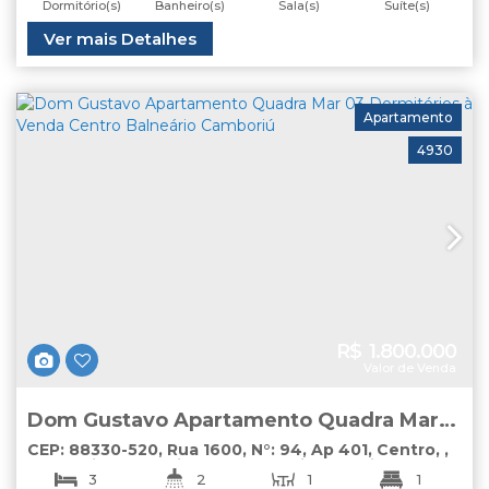
Dormitório(s)
Banheiro(s)
Sala(s)
Suíte(s)
1
Total:
Útil:
Ver mais Detalhes
100
.00
m²
62
.00
m²
Vaga(s)
Apartamento
4930
R$
1.800.000
Valor de Venda
Dom Gustavo Apartamento Quadra Mar
03 Dormitórios à Venda Centro Balneário
CEP: 88330-520
,
Rua 1600
,
N°:
94
,
Ap 401
,
Centro
,
Balneário Camboriú
,
Santa Catarina
,
Brasil
Camboriú
3
2
1
1