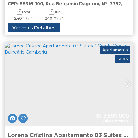
Fechado Itajaí
CEP: 88316-100
,
Rua Benjamin Dagnoni
,
N°:
3752
,
lote
,
Itajaí
,
Santa Catarina
,
Brasil
Total:
Útil:
240
.80
m²
240
.80
m²
Ver mais Detalhes
Apartamento
5003
R$
3.590.000
Valor de Venda
Lorena Cristina Apartamento 03 Suítes à