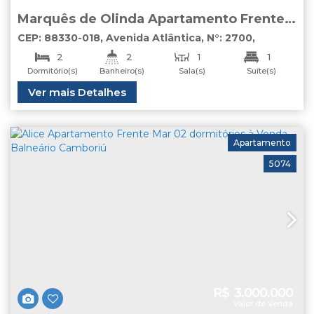
Marquês de Olinda Apartamento Frente
Mar à Venda Balneário Camboriú
CEP: 88330-018
,
Avenida Atlântica
,
N°:
2700
,
apartamento
,
Centro
,
Balneário Camboriú
,
Santa
2
2
1
1
Catarina
,
Brasil
Dormitório(s)
Banheiro(s)
Sala(s)
Suíte(s)
2
Total:
Útil:
Ver mais Detalhes
120
.00
m²
75
.00
m²
Vaga(s)
Apartamento
5074
R$
3.000.000
Valor de Venda