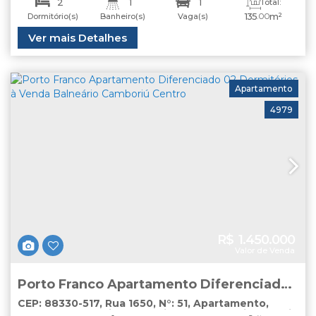
2
1
1
Total:
135
.00
m²
Dormitório(s)
Banheiro(s)
Vaga(s)
Útil:
Ver mais Detalhes
100
.00
m²
Apartamento
4979
R$
1.450.000
Valor de Venda
Porto Franco Apartamento Diferenciado
02 Dormitórios à Venda Balneário
CEP: 88330-517
,
Rua 1650
,
N°:
51
,
Apartamento
,
Centro
,
Balneário Camboriú
,
Santa Catarina
,
Brasil