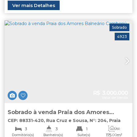
Útil:
Ver mais Detalhes
67
.00
m²
Sobrado
4923
R$
3.000.000
Valor de Venda
Sobrado à venda Praia dos Amores
Balneário Camboriú
CEP: 88331-420
,
Rua Cruz e Sousa
,
N°:
204
,
Praia
dos Amores
,
Balneário Camboriú
,
Santa Catarina
,
3
3
1
Útil:
Brasil
175
.00
m²
Dormitório(s)
Banheiro(s)
Suíte(s)