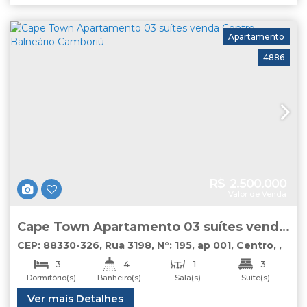
Apartamento
4886
R$
2.500.000
Valor de Venda
Cape Town Apartamento 03 suítes venda
Centro Balneário Camboriú
CEP: 88330-326
,
Rua 3198
,
N°:
195
,
ap 001
,
Centro
,
Balneário Camboriú
,
Santa Catarina
,
Brasil
3
4
1
3
Dormitório(s)
Banheiro(s)
Sala(s)
Suíte(s)
2
Útil:
Ver mais Detalhes
139
.00
m²
Vaga(s)