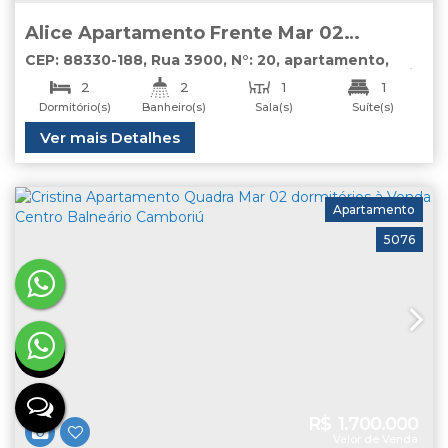
Alice Apartamento Frente Mar 02
dormitórios à Venda Balneário Camboriú
CEP: 88330-188
,
Rua 3900
,
N°:
20
,
apartamento
,
Centro
,
Balneário Camboriú
,
Santa Catarina
,
Brasil
2
2
1
1
Dormitório(s)
Banheiro(s)
Sala(s)
Suíte(s)
1
Útil:
Ver mais Detalhes
85
.00
m²
Vaga(s)
Apartamento
5076
R$
1.700.000
Valor de Venda