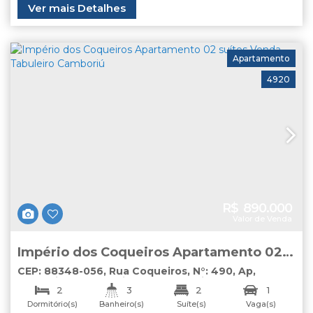
Ver mais Detalhes
Apartamento
4920
R$
890.000
Valor de Venda
Império dos Coqueiros Apartamento 02
suítes Venda Tabuleiro Camboriú
CEP: 88348-056
,
Rua Coqueiros
,
N°:
490
,
Ap
,
Tabuleiro
,
Camboriú
,
Santa Catarina
,
Brasil
2
3
2
1
Dormitório(s)
Banheiro(s)
Suíte(s)
Vaga(s)