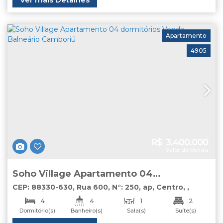
115
.00
m²
68
.00
m²
Apartamento
4905
R$
3.400.000
Valor de Venda
Soho Village Apartamento 04
dormitórios Venda Balneário Camboriú
CEP: 88330-630
,
Rua 600
,
N°:
250
,
ap
,
Centro
,
Balneário Camboriú
,
Santa Catarina
,
Brasil
4
4
1
2
Dormitório(s)
Banheiro(s)
Sala(s)
Suíte(s)
4
Útil: