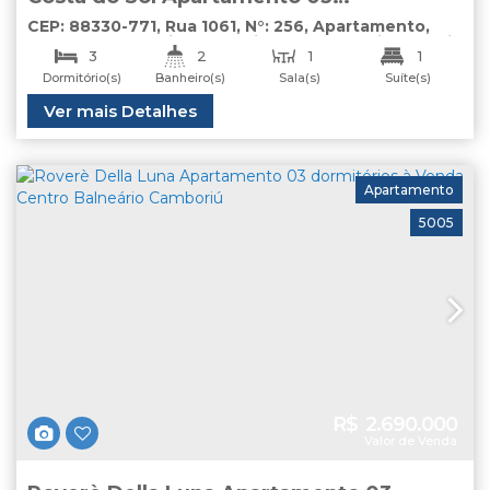
Dormitórios à Venda Centro Balneário
CEP: 88330-771
,
Rua 1061
,
N°:
256
,
Apartamento
,
Centro
,
Balneário Camboriú
,
Santa Catarina
,
Brasil
Camboriú
3
2
1
1
Dormitório(s)
Banheiro(s)
Sala(s)
Suíte(s)
2
Total:
Útil:
Ver mais Detalhes
190
.00
m²
120
.00
m²
Vaga(s)
Apartamento
5005
R$
2.690.000
Valor de Venda