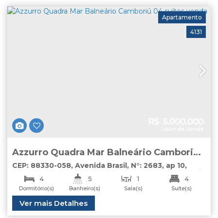
Apartamento
4131
R$
5.000.000
Valor de Venda
Azzurro Quadra Mar Balneário Camboriú
04 suítes venda
CEP: 88330-058
,
Avenida Brasil
,
N°:
2683
,
ap 10
,
Centro
,
Balneário Camboriú
,
Santa Catarina
,
Brasil
4
5
1
4
Dormitório(s)
Banheiro(s)
Sala(s)
Suíte(s)
2
Total:
Útil:
Ver mais Detalhes
296
.00
m²
160
.00
m²
Vaga(s)