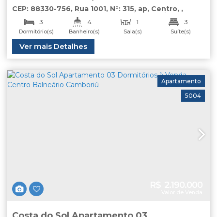
Venda Centro Balneário Camboriú
CEP: 88330-756
,
Rua 1001
,
N°:
315
,
ap
,
Centro
,
Balneário Camboriú
,
Santa Catarina
,
Brasil
3
4
1
3
Dormitório(s)
Banheiro(s)
Sala(s)
Suíte(s)
3
Total:
Útil:
Ver mais Detalhes
190
.00
m²
130
.00
m²
Vaga(s)
Apartamento
5004
R$
2.190.000
Valor de Venda
Costa do Sol Apartamento 03