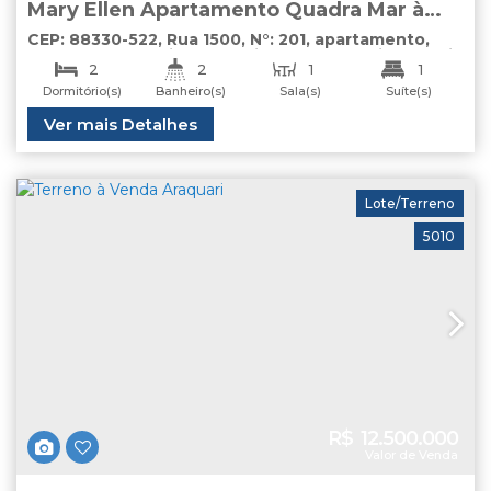
Mary Ellen Apartamento Quadra Mar à
Venda Balneário Camboriú
CEP: 88330-522
,
Rua 1500
,
N°:
201
,
apartamento
,
Centro
,
Balneário Camboriú
,
Santa Catarina
,
Brasil
2
2
1
1
Dormitório(s)
Banheiro(s)
Sala(s)
Suíte(s)
1
Total:
Útil:
Ver mais Detalhes
120
.00
m²
95
.00
m²
Vaga(s)
Lote/Terreno
5010
R$
12.500.000
Valor de Venda