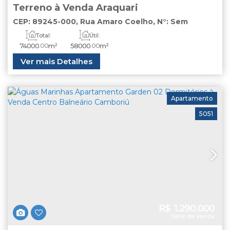
Terreno à Venda Araquari
CEP: 89245-000
,
Rua Amaro Coelho
,
N°:
Sem
Número
,
terreno
,
Porto Grande
,
Araquari
,
Santa
Total:
Útil:
Catarina
,
Brasil
74000
.00
m²
58000
.00
m²
Ver mais Detalhes
Apartamento
5051
R$
1.290.000
Valor de Venda