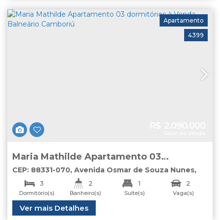
Apartamento
4399
R$
2.090.000
Valor de Venda
Maria Mathilde Apartamento 03
dormitórios à Venda Balneário Camboriú
CEP: 88331-070
,
Avenida Osmar de Souza Nunes
,
N°:
154
,
apto
,
Pioneiros
,
Balneário Camboriú
,
Santa
3
2
1
2
Catarina
,
Brasil
Dormitório(s)
Banheiro(s)
Suíte(s)
Vaga(s)
Útil:
Ver mais Detalhes
94
.00
m²