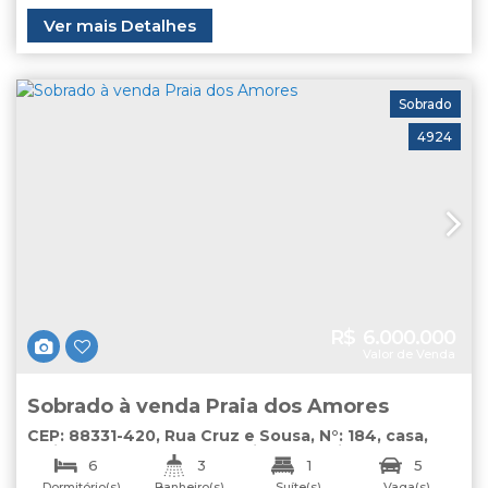
Ver mais Detalhes
Sobrado
4924
R$
6.000.000
Valor de Venda
Sobrado à venda Praia dos Amores
CEP: 88331-420
,
Rua Cruz e Sousa
,
N°:
184
,
casa
,
Praia dos Amores
,
Balneário Camboriú
,
Santa
6
3
1
5
Catarina
,
Brasil
Dormitório(s)
Banheiro(s)
Suíte(s)
Vaga(s)