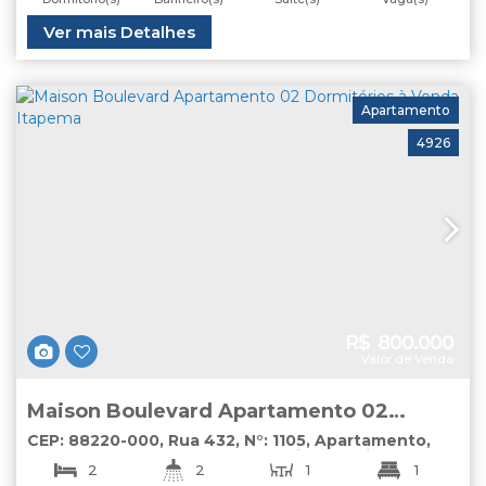
Total:
Útil:
Ver mais Detalhes
360
.00
m²
445
.00
m²
Apartamento
4926
R$
800.000
Valor de Venda
Maison Boulevard Apartamento 02
Dormitórios à Venda Itapema
CEP: 88220-000
,
Rua 432
,
N°:
1105
,
Apartamento
,
Morretes
,
Itapema
,
Santa Catarina
,
Brasil
2
2
1
1