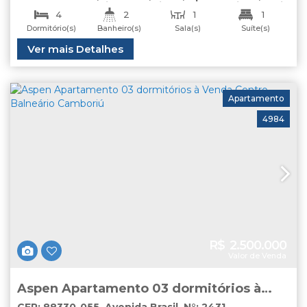
Centro
,
Balneário Camboriú
,
Santa Catarina
,
Brasil
Venda
4
2
1
1
Dormitório(s)
Banheiro(s)
Sala(s)
Suíte(s)
1
Total:
Útil:
Ver mais Detalhes
160
.00
m²
125
.00
m²
Vaga(s)
Apartamento
4984
R$
2.500.000
Valor de Venda
Aspen Apartamento 03 dormitórios à
Venda Centro Balneário Camboriú