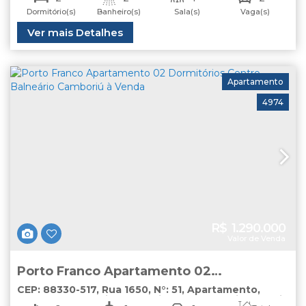
Dormitório(s)
Banheiro(s)
Sala(s)
Vaga(s)
Útil:
Ver mais Detalhes
80
.00
m²
Apartamento
4974
R$
1.290.000
Valor de Venda
Porto Franco Apartamento 02
Dormitórios Centro Balneário Camboriú à
CEP: 88330-517
,
Rua 1650
,
N°:
51
,
Apartamento
,
Centro
,
Balneário Camboriú
,
Santa Catarina
,
Brasil
Venda