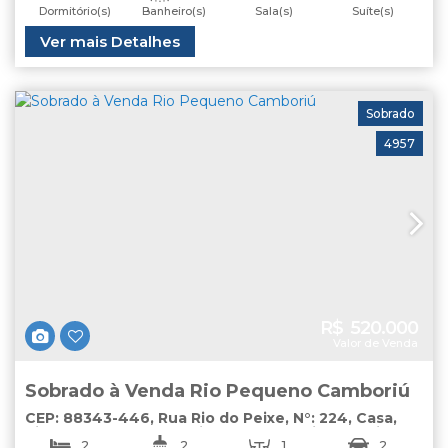
Dormitório(s)
Banheiro(s)
Sala(s)
Suíte(s)
1
Útil:
Ver mais Detalhes
110
.00
m²
Vaga(s)
Sobrado
4957
R$
520.000
Valor de Venda
Sobrado à Venda Rio Pequeno Camboriú
CEP: 88343-446
,
Rua Rio do Peixe
,
N°:
224
,
Casa
,
Rio Pequeno
,
Camboriú
,
Santa Catarina
,
Brasil
2
2
1
2