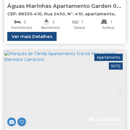
Águas Marinhas Apartamento Garden 02
Dormitórios à Venda Centro Balneário
CEP: 88330-410
,
Rua 2450
,
N°:
410
,
apartamento
,
Centro
,
Balneário Camboriú
,
Santa Catarina
,
Brasil
Camboriú
2
2
1
1
Dormitório(s)
Banheiro(s)
Sala(s)
Suíte(s)
1
Útil:
Ver mais Detalhes
110
.00
m²
Vaga(s)
Apartamento
5072
R$
3.400.000
Valor de Venda