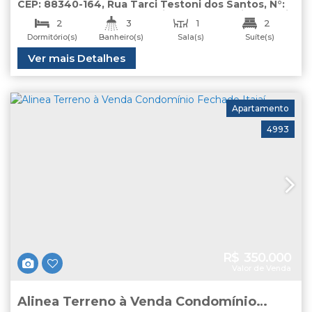
Fechado à Venda Camboriú
CEP: 88340-164
,
Rua Tarci Testoni dos Santos
,
N°:
401
,
casa
,
Centro
,
Camboriú
,
Santa Catarina
,
Brasil
2
3
1
2
Dormitório(s)
Banheiro(s)
Sala(s)
Suíte(s)
1
Total:
Útil:
Ver mais Detalhes
110
.00
m²
95
.00
m²
Vaga(s)
Apartamento
4993
R$
350.000
Valor de Venda
Alinea Terreno à Venda Condomínio