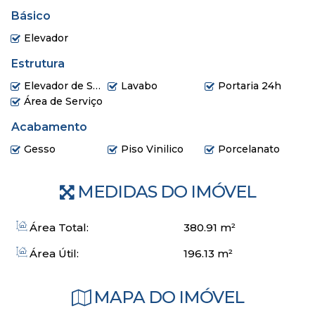
Bar molhado
Básico
Piscina interna aquecida
Elevador
Entrada R$ 2.800.000,00
Estrutura
Semestrais 16x R$ 262.500,00
Elevador de Serviço
Lavabo
Portaria 24h
Mensais 100 x R$ 70.000,00
Área de Serviço
* As parcelas serão corrigidas pelo IGPM + 0.89%
Acabamento
Gesso
Piso Vinilico
Porcelanato
MEDIDAS DO IMÓVEL
Área Total:
380
.91
m²
Área Útil:
196
.13
m²
MAPA DO IMÓVEL