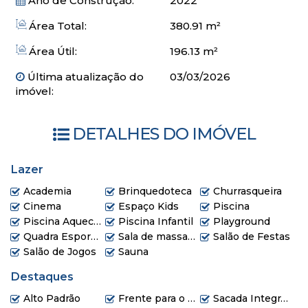
Ano de Construção:
2022
O empreendimento
Área Total:
380.91 m²
Espaço estar
Área Útil:
196.13 m²
Área de descanso
Cinema
Última atualização do
03/03/2026
Espaço fitness
imóvel:
Espaço pilates
Mini golf
DETALHES DO IMÓVEL
Pub
Sala de massagem
Sauna seca e úmida
Lazer
Pomar
Academia
Brinquedoteca
Churrasqueira
Mini quadra poliesportiva
Cinema
Espaço Kids
Piscina
Brinquedoteca
Piscina Aquecida
Piscina Infantil
Playground
Playground
Quadra Esportiva
Sala de massagem
Salão de Festas
Adega
Salão de Jogos
Sauna
Wine bar
Espaço gourmet
Destaques
Sala de jogos
Alto Padrão
Frente para o Mar
Sacada Integrada
02 Salões de festas