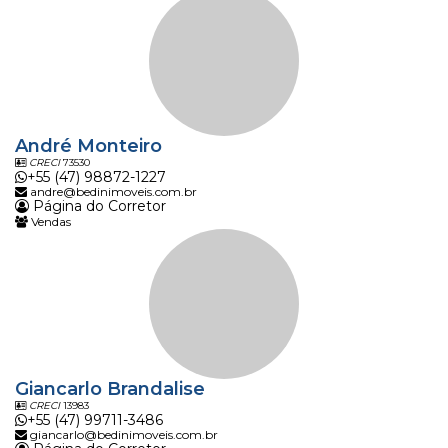
André Monteiro
CRECI
73530
+55 (47) 98872-1227
andre@bedinimoveis.com.br
Página do Corretor
Vendas
Giancarlo Brandalise
CRECI
13983
+55 (47) 99711-3486
giancarlo@bedinimoveis.com.br