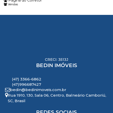
Página do Corretor
Vendas
CRECI: 3513J
BEDIN IMÓVEIS
(47) 3366-6862
(47)996687427
bedin@bedinimoveis.com.br
Rua 1910
,
130
,
Sala 06
,
Centro
,
Balneário Camboriú
,
SC
,
Brasil
REDES SOCIAIS