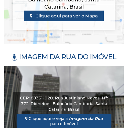
Catarina
,
Brasil
Clique aqui para ver o
Mapa
IMAGEM DA RUA DO IMÓVEL
CEP: 88331-020
,
Rua Justiniano Neves
,
N°:
372
,
Pioneiros
,
Balneário Camboriú
,
Santa
Catarina
,
Brasil
Clique aqui e veja a
Imagem da Rua
para o Imóvel