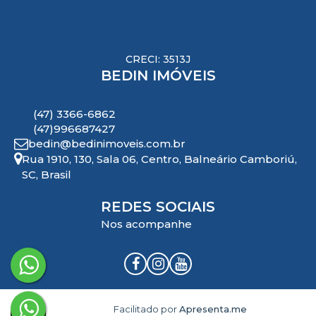
CRECI: 3513J
BEDIN IMÓVEIS
(47) 3366-6862
(47)996687427
bedin@bedinimoveis.com.br
Rua 1910
,
130
,
Sala 06
,
Centro
,
Balneário Camboriú
,
SC
,
Brasil
REDES SOCIAIS
Nos acompanhe
Facilitado por
Apresenta.me