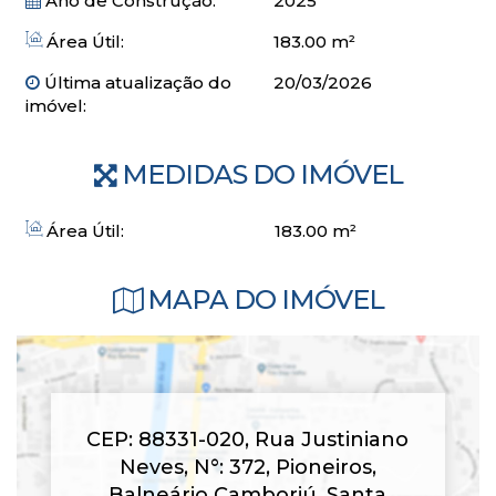
Ano de Construção:
2025
Redário
Quadra poliesportiva
Área Útil:
183.00 m²
Última atualização do
20/03/2026
Entrada R$ 539.896,31
imóvel:
Parcelamento 100X R$ 30.594,12
Ideal para quem busca viver com estilo, conforto e total
MEDIDAS DO IMÓVEL
qualidade de vida na charmosa Barra Norte.
Entre em contato para mais informações e condições
Área Útil:
183
.00
m²
exclusivas de lançamento!
MAPA DO IMÓVEL
CEP: 88331-020
,
Rua Justiniano
Neves
,
N°:
372
,
Pioneiros
,
Balneário Camboriú
,
Santa