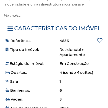
modernidade e uma infraestrutura incomparável.
O apartamento
Ver mais...
04 suítes
CARACTERÍSTICAS DO IMÓVEL
Acabamentos de alto padrão
Churrasqueira integrada
Referência:
4656
Ambientes amplos e bem distribuídos
Projeto contemporâneo e funcional
Tipo de Imóvel:
Residencial
»
03 vagas
Apartamento
Estágio do Imóvel:
Em Construção
O empreendimento
Quartos:
4 (sendo 4 suítes)
Sala:
1
Piscina
Pub
Banheiros:
6
Boate
Brinquedoteca
Vagas:
3
Playground