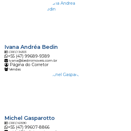
Ivana Andréa Bedin
CRECI
34303
+55 (47) 99689-9389
ivana@bedinimoveis.com.br
Página do Corretor
Vendas
Michel Gasparotto
CRECI
61590
+55 (47) 99607-8866