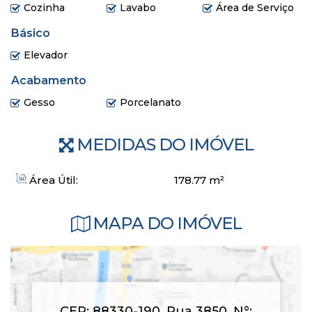
Cozinha
Lavabo
Área de Serviço
Básico
Elevador
Acabamento
Gesso
Porcelanato
MEDIDAS DO IMÓVEL
Área Útil:
178
.77
m²
MAPA DO IMÓVEL
CEP: 88330-190
,
Rua 3850
,
N°: