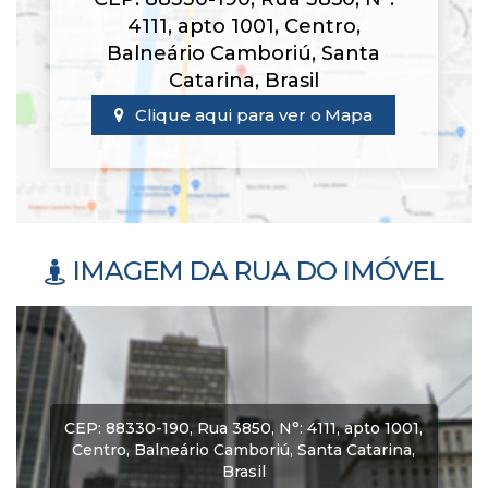
4111
,
apto 1001
,
Centro
,
Balneário Camboriú
,
Santa
Catarina
,
Brasil
Clique aqui para ver o
Mapa
IMAGEM DA RUA DO IMÓVEL
CEP: 88330-190
,
Rua 3850
,
N°:
4111
,
apto 1001
,
Centro
,
Balneário Camboriú
,
Santa Catarina
,
Brasil