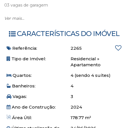
03 vagas de garagem
O empreendimento
Ver mais...
Quadra mar
CARACTERÍSTICAS DO IMÓVEL
Piscina
Hidromassagem
Referência:
2265
Spa
Fireplace outdoor
Tipo de Imóvel:
Residencial
»
Sauna
Apartamento
Xadrez
Quartos:
4 (sendo 4 suítes)
Salão de festas
Sala de jogos
Banheiros:
4
Piscina infantil
Vagas:
3
Espaço kids
Playground
Ano de Construção:
2024
Academia
Beauty spa
Área Útil:
178.77 m²
Espaço gourmet e office