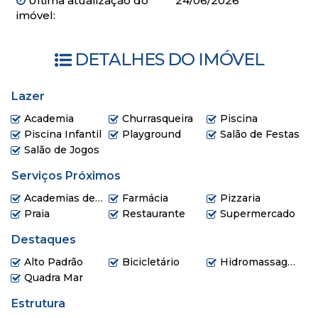
Última atualização do
24/06/2026
imóvel:
Entrada R$ 1.559.183,63
Parcelamento 60x R$ 51.972,79
Reforço / Balão 10x R$ 311.836,73
DETALHES DO IMÓVEL
Lazer
Academia
Churrasqueira
Piscina
Piscina Infantil
Playground
Salão de Festas
Salão de Jogos
Serviços Próximos
Academias de ginástica
Farmácia
Pizzaria
Praia
Restaurante
Supermercado
Destaques
Alto Padrão
Bicicletário
Hidromassagem
Quadra Mar
Estrutura