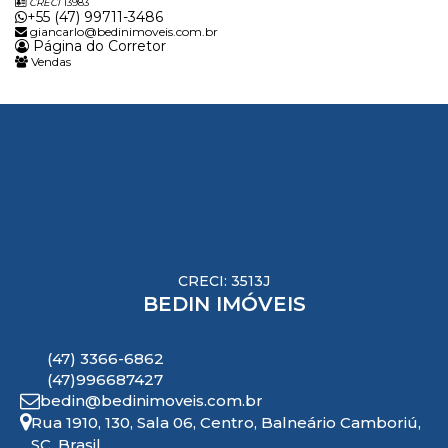
CRECI
13983
+55 (47) 99711-3486
giancarlo@bedinimoveis.com.br
Página do Corretor
Vendas
CRECI: 3513J
BEDIN IMÓVEIS
(47) 3366-6862
(47)996687427
bedin@bedinimoveis.com.br
Rua 1910
,
130
,
Sala 06
,
Centro
,
Balneário Camboriú
,
SC
,
Brasil