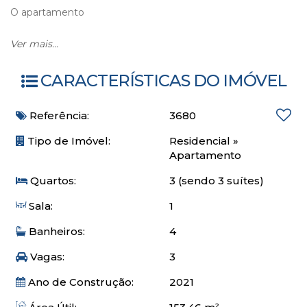
O apartamento
153,46m² privativos
Ver mais...
Quadra mar
Apto novo
CARACTERÍSTICAS DO IMÓVEL
Alto padrão de acabamento
03 suítes
Referência:
3680
Amplo living com uma bela vista mar
Cozinha
Tipo de Imóvel:
Residencial
»
Área de serviço
Apartamento
03 vagas
Quartos:
3 (sendo 3 suítes)
O empreendimento
Sala:
1
Banheiros:
4
02 salões de festas
Pub
Vagas:
3
Quiosque com churrasqueira
Sala de jogos
Ano de Construção:
2021
Espaço zen