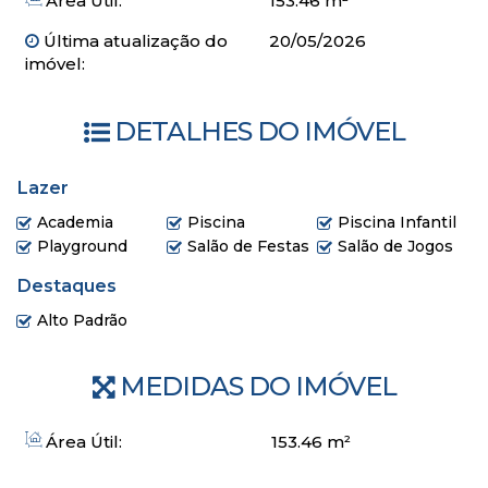
Área Útil:
153.46 m²
Sauna
Spa
Última atualização do
20/05/2026
Academia
imóvel:
Piscina adulto e infantil
Playground
DETALHES DO IMÓVEL
Entrada R$ 1.800.917,42
Reforço / Balão 6x R$ 300.152,90
Lazer
Parcelamento 35x R$ 68.606,38
Academia
Piscina
Piscina Infantil
Playground
Salão de Festas
Salão de Jogos
Destaques
Alto Padrão
MEDIDAS DO IMÓVEL
Área Útil:
153
.46
m²