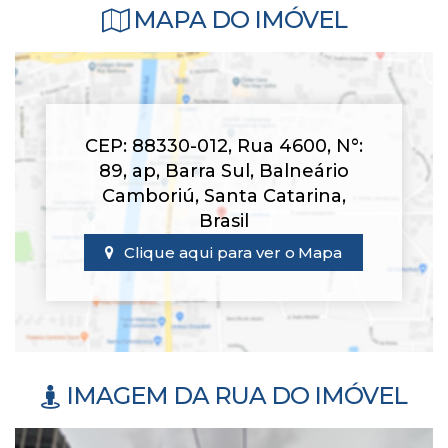
MAPA DO IMÓVEL
CEP: 88330-012
,
Rua 4600
,
N°:
89
,
ap
,
Barra Sul
,
Balneário
Camboriú
,
Santa Catarina
,
Brasil
Clique aqui para ver o
Mapa
IMAGEM DA RUA DO IMÓVEL