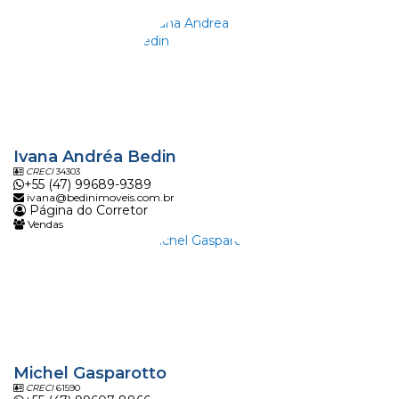
Ivana Andréa Bedin
CRECI
34303
+55 (47) 99689-9389
ivana@bedinimoveis.com.br
Página do Corretor
Vendas
Michel Gasparotto
CRECI
61590