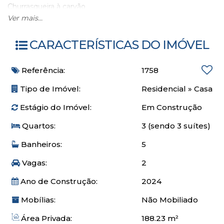
Churrasqueira à carvão
Terraço com toda infraestrutura para instalação de piscina
Ver mais...
ou ofurô
Infraestrutura para instalação de placas solares
CARACTERÍSTICAS DO IMÓVEL
Infraestrutura para instalação de tomada para carros
elétricos
Referência:
1758
Infraestrutura para automação
Captação de água de chuva e água cinza para reutilização
Tipo de Imóvel:
Residencial
»
Casa
em jardins e nos vasos sanitários
Estágio do Imóvel:
Em Construção
Medidores individuais de água e gás
Sistema de gás central
Quartos:
3 (sendo 3 suítes)
Todos os tríplex são de frente para a rua
Banheiros:
5
Rua com trânsito tranquilo
Fácil acesso para a BR 101
Vagas:
2
Ano de Construção:
2024
Agende um horário com um de nossos corretores para
Mobílias:
Não Mobiliado
conhecer melhor este maravilhoso projeto
Área Privada:
188.23 m²