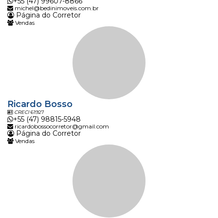
+55 (47) 99607-8866
michel@bedinimoveis.com.br
Página do Corretor
Vendas
Ricardo Bosso
CRECI
61927
+55 (47) 98815-5948
ricardobossocorretor@gmail.com
Página do Corretor
Vendas