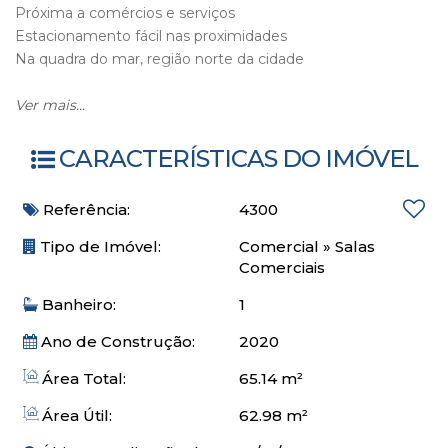
Próxima a comércios e serviços
Estacionamento fácil nas proximidades
Na quadra do mar, região norte da cidade
62,98m² privativos
Ver mais...
65,14m² total
Lavabo
CARACTERÍSTICAS DO IMÓVEL
Excelente oportunidade para seu negócio crescer
Referência:
4300
Agende uma visita!
Tipo de Imóvel:
Comercial
»
Salas
Comerciais
Banheiro:
1
Ano de Construção:
2020
Área Total:
65.14 m²
Área Útil:
62.98 m²