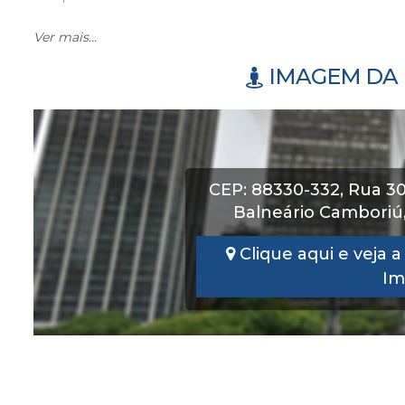
Ver mais...
Agende uma visita
IMAGEM DA 
CEP: 88330-332
,
Rua 3
Balneário Camboriú
Clique aqui e veja 
Im