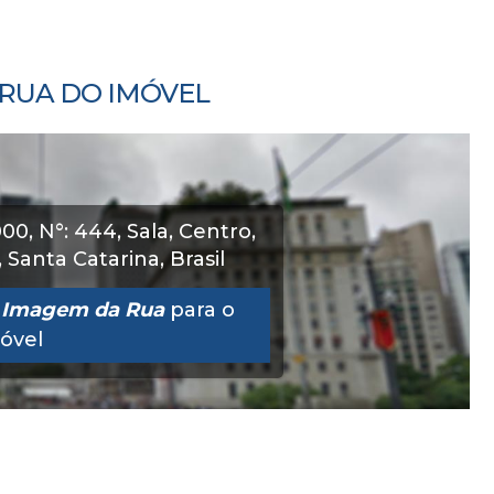
RUA DO IMÓVEL
000
,
N°:
444
,
Sala
,
Centro
,
,
Santa Catarina
,
Brasil
a
Imagem da Rua
para o
óvel