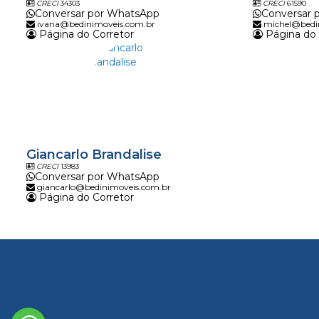
CRECI
34303
CRECI
61590
Conversar por WhatsApp
Conversar 
ivana@bedinimoveis.com.br
michel@bedi
Página do Corretor
Página do 
Giancarlo Brandalise
CRECI
13983
Conversar por WhatsApp
giancarlo@bedinimoveis.com.br
Página do Corretor