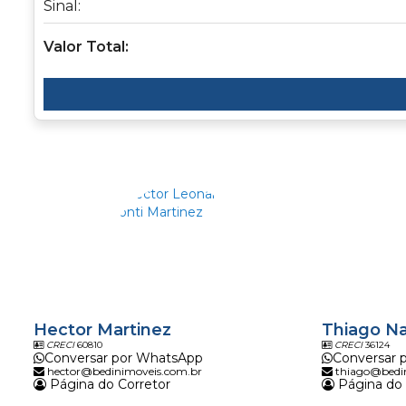
Sinal:
Valor Total:
Hector Martinez
Thiago N
CRECI
60810
CRECI
36124
Conversar por WhatsApp
Conversar 
hector@bedinimoveis.com.br
thiago@bedi
Página do Corretor
Página do 