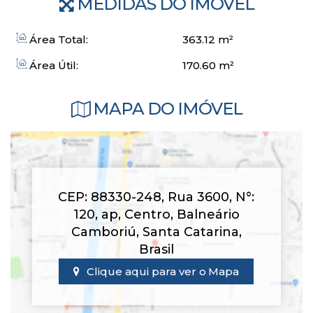
MEDIDAS DO IMÓVEL
Área Total:
363
.12
m²
Área Útil:
170
.60
m²
MAPA DO IMÓVEL
CEP: 88330-248
,
Rua 3600
,
N°:
120
,
ap
,
Centro
,
Balneário
Camboriú
,
Santa Catarina
,
Brasil
Clique aqui para ver o
Mapa