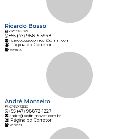
Ricardo Bosso
CRECI
61927
+55 (47) 98815-5948
ricardobossocorretor@gmail.com
Página do Corretor
Vendas
André Monteiro
CRECI
73530
+55 (47) 98872-1227
andre@bedinimoveis.com.br
Página do Corretor
Vendas