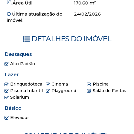
Gás central
Área Útil:
170.60 m²
Portões automatizados
Última atualização do
24/02/2026
Box de praia individual
imóvel:
Coleta e reaproveitamento de águas pluviais
Piscina com prainha
Salão de festas
DETALHES DO IMÓVEL
Solarium
Espaço fitness
Destaques
Brinquedoteca
Playground
Alto Padrão
Sala de jogos
Lazer
Sala de cinema
Brinquedoteca
Cinema
Piscina
Entrada
Piscina Infantil
Playground
Salão de Festas
Parcelamento 36x
Solarium
Básico
Elevador