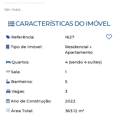
Amplo living integrado
Lavabo
Ver mais...
Churrasqueira a carvão
Infraestrutura para ar split
CARACTERÍSTICAS DO IMÓVEL
Aquecimento a gás
Área privativa 170,60 m²
Referência:
1627
Área total 363,12 m²
03 Vagas de garagem
Tipo de Imóvel:
Residencial
»
Apartamento
O empreendimento
Quartos:
4 (sendo 4 suítes)
Hall de entrada decorado
Sala:
1
25 Pavimentos
Banheiros:
5
Elevador social com biometria
Elevador de serviço
Vagas:
3
Entrada social e de serviço
Guarita de segurança
Ano de Construção:
2022
Gerador para elevadores e áreas comuns
Área Total:
363.12 m²
Medidores individuais de água e gás