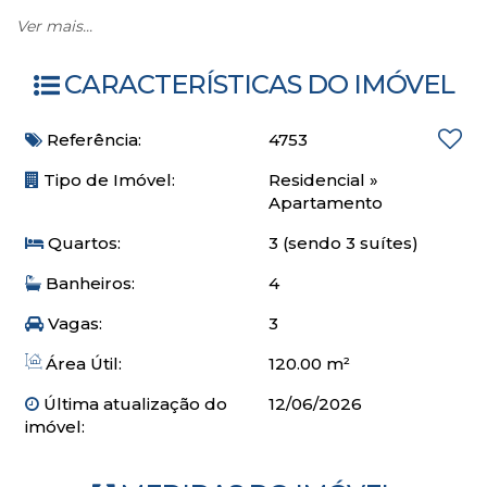
O apartamento
Ver mais...
01 suíte + 02 demi suítes
CARACTERÍSTICAS DO IMÓVEL
Lavabo
Amplo living que integra sala de estar, jantar e cozinha,
Referência:
4753
proporcionando ambientes aconchegantes e funcionais.
A cozinha conta com churrasqueira, ideal para momentos
Tipo de Imóvel:
Residencial
»
de lazer em família ou com amigos, além de área de
Apartamento
serviço completa
Quartos:
3 (sendo 3 suítes)
Apartamento amplo, moderno e bem localizado, perfeito
Banheiros:
4
para quem busca conforto e fácil mobilidade durante a
Vagas:
3
estadia em Balneário Camboriú.
Consulte disponibilidade e venha viver dias incríveis em
Área Útil:
120.00 m²
Balneário Camboriú com a Bedin Imóveis!
Última atualização do
12/06/2026
imóvel: