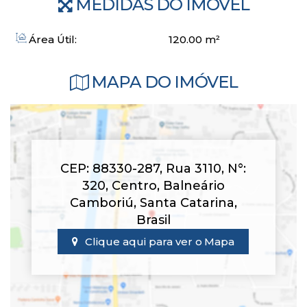
MEDIDAS DO IMÓVEL
Área Útil:
120
.00
m²
MAPA DO IMÓVEL
CEP: 88330-287
,
Rua 3110
,
N°:
320
,
Centro
,
Balneário
Camboriú
,
Santa Catarina
,
Brasil
Clique aqui para ver o
Mapa