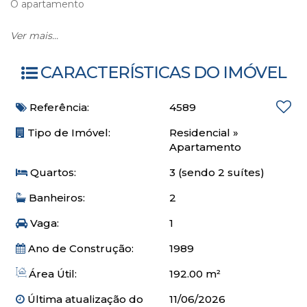
O apartamento
03 dormitórios sendo 02 suítes
Ver mais...
Sala de estar e jantar
Sacada integrada
CARACTERÍSTICAS DO IMÓVEL
Cozinha ampla
Área de serviço
Referência:
4589
Despensa
Mobiliado e equipado
Tipo de Imóvel:
Residencial
»
Vista mar
Apartamento
Lateral mar
Quartos:
3 (sendo 2 suítes)
01 vaga
Banheiros:
2
O apartamento é ideal para quem busca aproveitar o
Vaga:
1
melhor da temporada em Balneário Camboriú, com
facilidade de acesso à praia, comércios, restaurantes e
Ano de Construção:
1989
opções de lazer.
Perfeito para curtir o verão com conforto e vista para o mar!
Área Útil:
192.00 m²
Última atualização do
11/06/2026