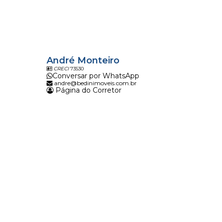
André Monteiro
CRECI
73530
Conversar por WhatsApp
andre@bedinimoveis.com.br
Página do Corretor