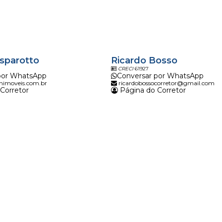
sparotto
Ricardo Bosso
CRECI
61927
por WhatsApp
Conversar por WhatsApp
nimoveis.com.br
ricardobossocorretor@gmail.com
Corretor
Página do Corretor