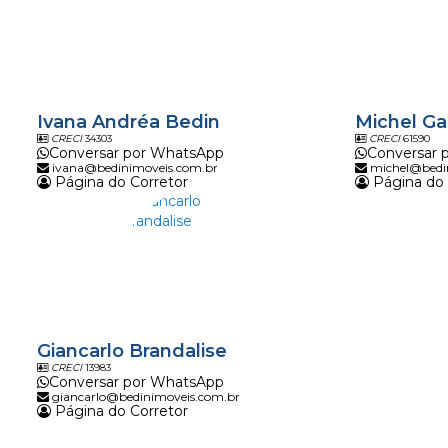
Ivana Andréa Bedin
Michel Ga
CRECI
34303
CRECI
61590
Conversar por WhatsApp
Conversar 
ivana@bedinimoveis.com.br
michel@bedi
Página do Corretor
Página do 
Giancarlo Brandalise
CRECI
13983
Conversar por WhatsApp
giancarlo@bedinimoveis.com.br
Página do Corretor