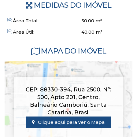
MEDIDAS DO IMÓVEL
Área Total:
50
.00
m²
Área Útil:
40
.00
m²
MAPA DO IMÓVEL
CEP: 88330-394
,
Rua 2500
,
N°:
500
,
Apto 201
,
Centro
,
Balneário Camboriú
,
Santa
Catarina
,
Brasil
Clique aqui para ver o
Mapa