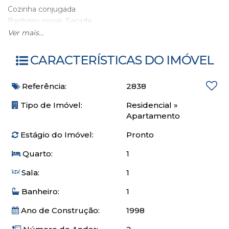
Cozinha conjugada
Banheiro social- Sacada
01 vaga rotativa
Ver mais...
Excelente localização entre Av Brasil e 3 Av
CARACTERÍSTICAS DO IMÓVEL
Cerca de 400m da Praia.
Referência:
2838
*Consulte datas disponíveis e valores por período
Tipo de Imóvel:
Residencial
»
Apartamento
Estágio do Imóvel:
Pronto
Quarto:
1
Sala:
1
Banheiro:
1
Ano de Construção:
1998