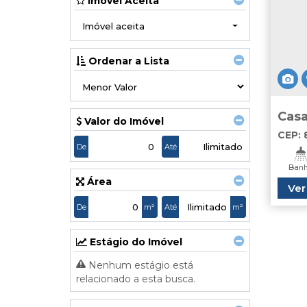
Imóvel Aceita
Imóvel aceita
Ordenar a Lista
Casa
Valor do Imóvel
Cam
CEP:
Balne
De
Até
Banh
Área
Ver
De
m²
Até
m²
Estágio do Imóvel
Nenhum estágio está
relacionado a esta busca.