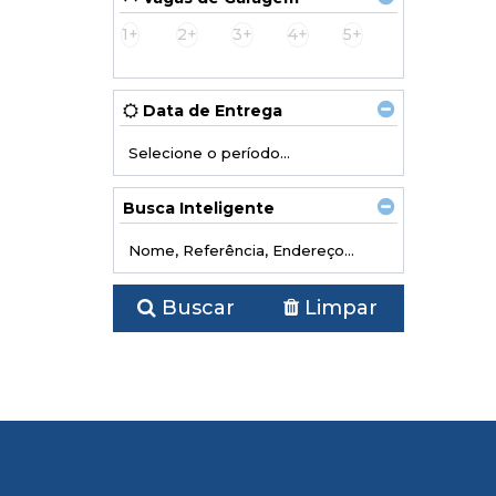
1+
2+
3+
4+
5+
Misto (2)
Residencial e Comercial (2)
Rural (2)
Data de Entrega
Sítio (2)
Busca Inteligente
Buscar
Limpar