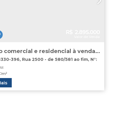
R$
2.895.000
Valor de Venda
o comercial e residencial à venda
o Balneário Camboriú
8330-396
,
Rua 2500 - de 580/581 ao fim
,
N°:
entro
,
Balneário Camboriú
,
Santa Catarina
,
til:
0
m²
ais