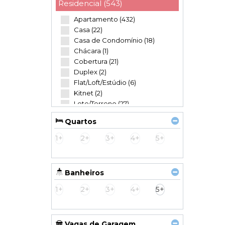
Residencial (543)
Apartamento (432)
Casa (22)
Casa de Condomínio (18)
Chácara (1)
Cobertura (21)
Duplex (2)
Flat/Loft/Estúdio (6)
Kitnet (2)
Lote/Terreno (27)
Sobrado (12)
Quartos
Comercial (13)
1+
2+
3+
4+
5+
Hotel (1)
Prédio (1)
Salas Comerciais (8)
Banheiros
Terreno (3)
1+
2+
3+
4+
5+
Industrial (2)
Galpão (1)
Garagem (1)
Vagas de Garagem