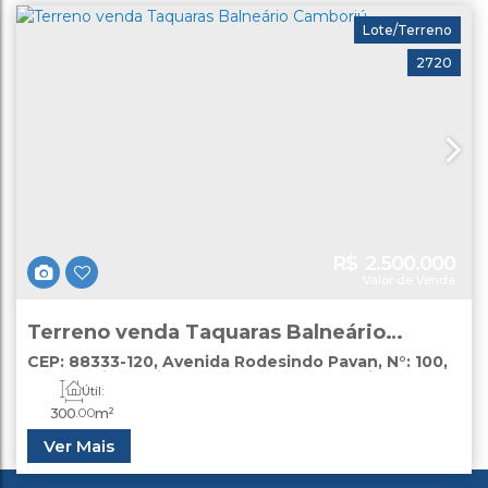
Lote/Terreno
2720
R$
2.500.000
Valor de Venda
Terreno venda Taquaras Balneário
Camboriú
CEP: 88333-120
,
Avenida Rodesindo Pavan
,
N°:
100
,
esq Aroeira
,
Praia das Taquaras
,
Balneário
Útil:
Camboriú
,
Santa Catarina
,
Brasil
300
.00
m²
Ver Mais