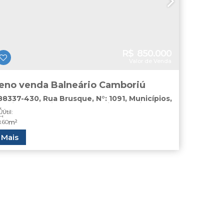
R$
850.000
Valor de Venda
eno venda Balneário Camboriú
88337-430
,
Rua Brusque
,
N°:
1091
,
Municípios
eário Camboriú
,
Santa Catarina
,
Brasil
Útil:
8
.60
m²
 Mais