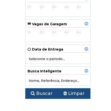
1+
2+
3+
4+
5+
Vagas de Garagem
1+
2+
3+
4+
5+
Data de Entrega
Busca Inteligente
Buscar
Limpar