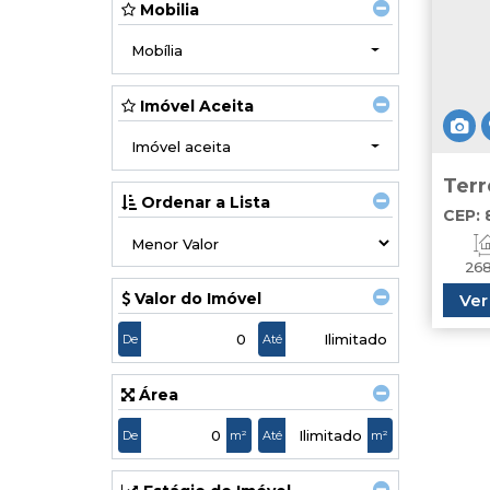
Mobilia
Mobília
Imóvel Aceita
Imóvel aceita
Terr
Ordenar a Lista
CEP: 
,
Baln
26
Valor do Imóvel
Ver
De
Até
Área
De
m²
Até
m²