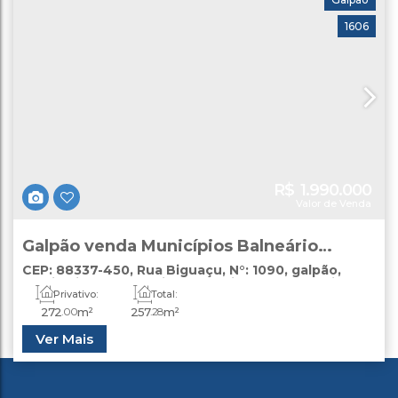
1606
R$
1.990.000
Valor de Venda
Galpão venda Municípios Balneário
Camboriú
CEP: 88337-450
,
Rua Biguaçu
,
N°:
1090
,
galpão
,
Municípios
,
Balneário Camboriú
,
Santa Catarina
,
Privativo:
Total:
Brasil
272
.00
m²
257
.28
m²
Ver Mais