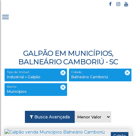
GALPÃO EM MUNICÍPIOS,
BALNEÁRIO CAMBORIÚ - SC
Tipo de Imóvel:
Cidade:
Industrial » Galpão
Balneário Camboriú
Bairro:
Municípios
Busca Avançada
Galpão