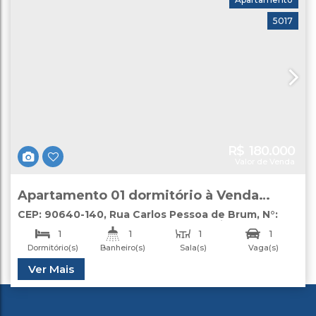
5017
R$
180.000
Valor de Venda
Apartamento 01 dormitório à Venda
Porto Alegre
CEP: 90640-140
,
Rua Carlos Pessoa de Brum
,
N°:
230
,
apartamento 302D
,
Santo Antônio
,
Porto
1
1
1
1
Alegre
,
Rio Grande do Sul
,
Brasil
Dormitório(s)
Banheiro(s)
Sala(s)
Vaga(s)
Útil:
Ver Mais
33
.00
m²