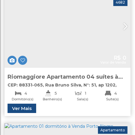
4682
R$
0
Valor de Venda
Riomaggiore Apartamento 04 suítes à
venda Barra Norte Balneário Camboriú
CEP: 88331-065
,
Rua Bruno Silva
,
N°:
51
,
ap 1202
,
Pioneiros
,
Balneário Camboriú
,
Santa Catarina
,
4
5
1
4
Brasil
Dormitório(s)
Banheiro(s)
Sala(s)
Suíte(s)
4
Útil:
Ver Mais
147
.00
m²
Vaga(s)
Apartamento