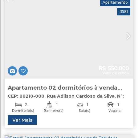
Apartamento
3581
R$
550.000
Valor de Venda
Apartamento 02 dormitórios à venda
Porto Belo
CEP: 88210-000
,
Rua Adilson Cardoso da Silva
,
N°:
109
,
Apartamento
,
Perequê
,
Porto Belo
,
Santa
2
1
1
1
Catarina
,
Brasil
Dormitório(s)
Banheiro(s)
Sala(s)
Vaga(s)
Total:
Útil:
Ver Mais
79
.22
m²
50
.37
m²