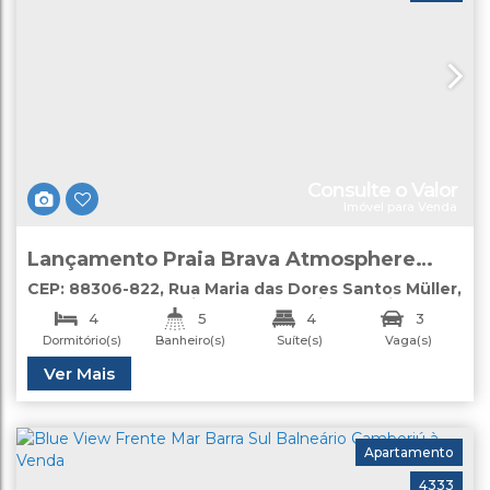
Consulte o Valor
Imóvel para Venda
Lançamento Praia Brava Atmosphere
Home à Venda
CEP: 88306-822
,
Rua Maria das Dores Santos Müller
,
N°:
sem número
,
Itajaí
,
Santa Catarina
,
Brasil
4
5
4
3
Dormitório(s)
Banheiro(s)
Suíte(s)
Vaga(s)
Útil:
Ver Mais
328
.00
m²
Apartamento
4333