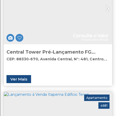
Consulte o Valor
Imóvel para Venda
Central Tower Pré-Lançamento FG
Empreendimentos
CEP: 88330-670
,
Avenida Central
,
N°:
481
,
Centro
,
Balneário Camboriú
,
Santa Catarina
,
Brasil
Ver Mais
Apartamento
4681