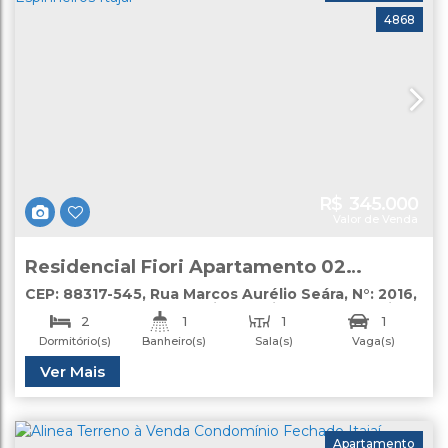
4868
R$
345.000
Valor de Venda
Residencial Fiori Apartamento 02
dormitórios à venda Espinheiros Itajaí
CEP: 88317-545
,
Rua Marcos Aurélio Seára
,
N°:
2016
,
apartamento
,
Santa Regina
,
Itajaí
,
Santa Catarina
,
2
1
1
1
Brasil
Dormitório(s)
Banheiro(s)
Sala(s)
Vaga(s)
Total:
Útil:
Ver Mais
63
.82
m²
45
.95
m²
Apartamento