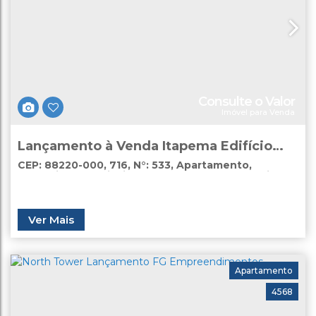
Consulte o Valor
Imóvel para Venda
Lançamento à Venda Itapema Edifício
Tenet
CEP: 88220-000
,
716
,
N°:
533
,
Apartamento
,
Tabuleiro dos Oliveiras
,
Itapema
,
Santa Catarina
,
Brasil
Ver Mais
Apartamento
4568