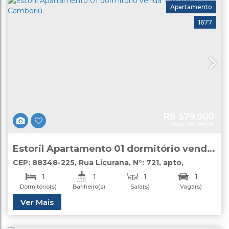
Apartamento
1677
R$
579.900
Valor de Venda
Estoril Apartamento 01 dormitório venda
Tabuleiro Camboriú
CEP: 88348-225
,
Rua Licurana
,
N°:
721
,
apto
,
Tabuleiro
,
Camboriú
,
Santa Catarina
,
Brasil
1
1
1
1
Dormitório(s)
Banheiro(s)
Sala(s)
Vaga(s)
Útil:
Ver Mais
40
.00
m²