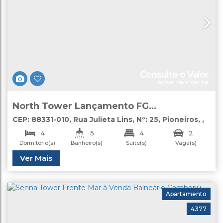
Consulte o Valor
Imóvel para Venda
North Tower Lançamento FG
Empreendimentos
CEP: 88331-010
,
Rua Julieta Lins
,
N°:
25
,
Pioneiros
,
Balneário Camboriú
,
Santa Catarina
,
Brasil
4
5
4
2
Dormitório(s)
Banheiro(s)
Suíte(s)
Vaga(s)
Útil:
Ver Mais
156
.56
m²
Apartamento
4377