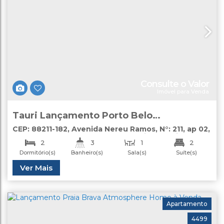
Consulte o Valor
Imóvel para Venda
Tauri Lançamento Porto Belo
Apartamento 02 suítes à Venda
CEP: 88211-182
,
Avenida Nereu Ramos
,
N°:
211
,
ap 02
,
Perequê
,
Porto Belo
,
Santa Catarina
,
Brasil
2
3
1
2
Dormitório(s)
Banheiro(s)
Sala(s)
Suíte(s)
2
Útil:
Ver Mais
103
.68
m²
Vaga(s)
Apartamento
4499