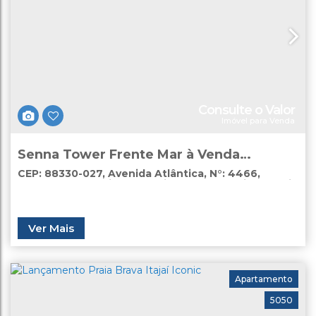
Consulte o Valor
Imóvel para Venda
Senna Tower Frente Mar à Venda
Balneário Camboriú
CEP: 88330-027
,
Avenida Atlântica
,
N°:
4466
,
Centro
,
Balneário Camboriú
,
Santa Catarina
,
Brasil
Ver Mais
Apartamento
5050