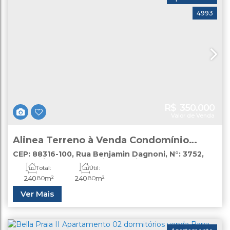
4993
R$
350.000
Valor de Venda
Alinea Terreno à Venda Condomínio
Fechado Itajaí
CEP: 88316-100
,
Rua Benjamin Dagnoni
,
N°:
3752
,
lote
,
Itajaí
,
Santa Catarina
,
Brasil
Total:
Útil:
240
.80
m²
240
.80
m²
Ver Mais