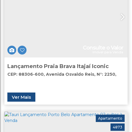
Consulte o Valor
Imóvel para Venda
Lançamento Praia Brava Itajaí Iconic
CEP: 88306-600
,
Avenida Osvaldo Reis
,
N°:
2250
,
Itajaí
,
Santa Catarina
,
Brasil
Ver Mais
Apartamento
4873