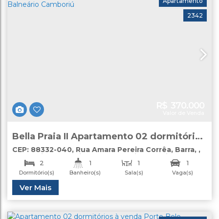
Apartamento
2342
R$
370.000
Valor de Venda
Bella Praia II Apartamento 02 dormitórios
venda Barra Balneário Camboriú
CEP: 88332-040
,
Rua Amara Pereira Corrêa
,
Barra
,
Balneário Camboriú
,
Santa Catarina
,
Brasil
2
1
1
1
Dormitório(s)
Banheiro(s)
Sala(s)
Vaga(s)
Útil:
Ver Mais
52
.00
m²