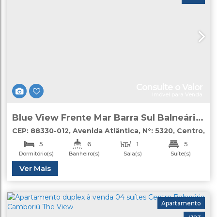
Consulte o Valor
Imóvel para Venda
Blue View Frente Mar Barra Sul Balneário
Camboriú à Venda
CEP: 88330-012
,
Avenida Atlântica
,
N°:
5320
,
Centro
,
Balneário Camboriú
,
Santa Catarina
,
Brasil
5
6
1
5
Dormitório(s)
Banheiro(s)
Sala(s)
Suíte(s)
3
Útil:
Ver Mais
274
.90
m²
Vaga(s)
Apartamento