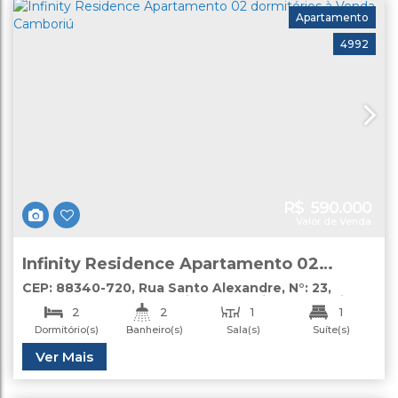
Apartamento
4992
R$
590.000
Valor de Venda
Infinity Residence Apartamento 02
dormitórios à Venda Camboriú
CEP: 88340-720
,
Rua Santo Alexandre
,
N°:
23
,
apartamento
,
São Francisco de Assis
,
Camboriú
,
2
2
1
1
Santa Catarina
,
Brasil
Dormitório(s)
Banheiro(s)
Sala(s)
Suíte(s)
1
Útil:
Ver Mais
68
.00
m²
Vaga(s)