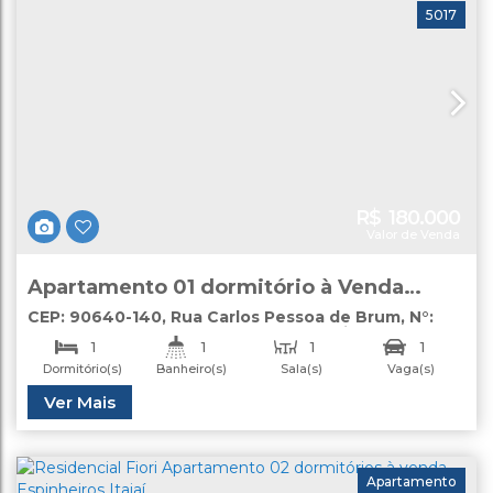
5017
R$
180.000
Valor de Venda
Apartamento 01 dormitório à Venda
Porto Alegre
CEP: 90640-140
,
Rua Carlos Pessoa de Brum
,
N°:
230
,
apartamento 302D
,
Santo Antônio
,
Porto
1
1
1
1
Alegre
,
Rio Grande do Sul
,
Brasil
Dormitório(s)
Banheiro(s)
Sala(s)
Vaga(s)
Útil:
Ver Mais
33
.00
m²
Apartamento