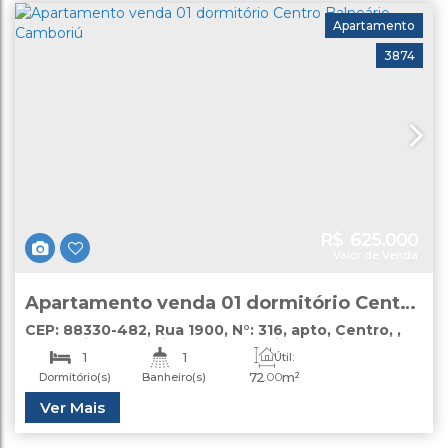
Apartamento
3874
R$
625.000
Valor de Venda
Apartamento venda 01 dormitório Centro
Balneário Camboriú
CEP: 88330-482
,
Rua 1900
,
N°:
316
,
apto
,
Centro
,
Balneário Camboriú
,
Santa Catarina
,
Brasil
1
1
Útil:
72
.00
m²
Dormitório(s)
Banheiro(s)
Ver Mais