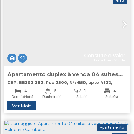
4183
Consulte o Valor
Imóvel para Venda
Apartamento duplex à venda 04 suítes
Centro Balneário Camboriú The View
CEP: 88330-392
,
Rua 2500
,
N°:
650
,
apto 4102
,
Centro
,
Balneário Camboriú
,
Santa Catarina
,
Brasil
4
6
1
4
Dormitório(s)
Banheiro(s)
Sala(s)
Suíte(s)
3
Útil:
Ver Mais
293
.24
m²
Vaga(s)
Apartamento