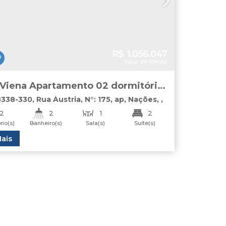
R$
1.056.047
Valor de Venda
 Viena Apartamento 02 dormitórios
da Nações Balneário Camboriú
8338-330
,
Rua Áustria
,
N°:
175
,
ap
,
Nações
,
rio Camboriú
,
Santa Catarina
,
Brasil
2
2
1
2
rio(s)
Banheiro(s)
Sala(s)
Suíte(s)
1
Útil:
ais
70
.40
m²
(s)