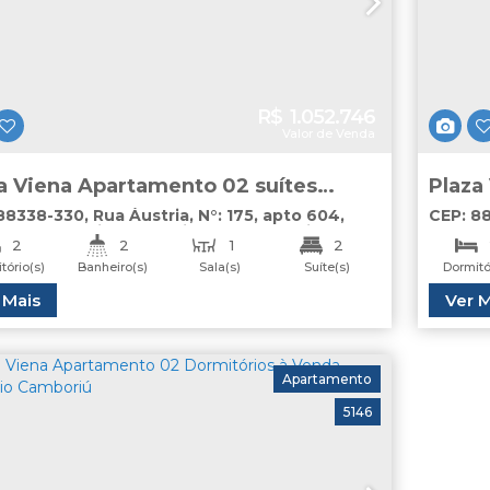
R$
1.052.746
Valor de Venda
a Viena Apartamento 02 suítes
Plaza
a Nações Balneário Camboriú
a ven
88338-330
,
Rua Áustria
,
N°:
175
,
apto 604
,
CEP: 8
es
,
Balneário Camboriú
,
Santa Catarina
,
Balneá
2
2
1
2
tório(s)
Banheiro(s)
Sala(s)
Suíte(s)
Dormitó
1
Útil:
 Mais
Ver M
68
.45
m²
ga(s)
Vaga
Apartamento
5146