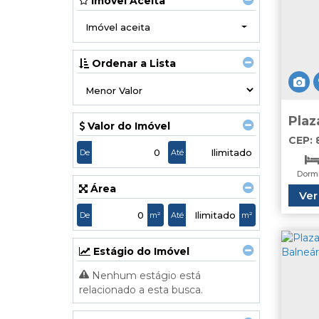
Imóvel Aceita
Imóvel aceita
Ordenar a Lista
Plaz
Valor do Imóvel
vend
CEP: 
Naçõ
De
Até
Brasil
Dormi
Área
Ver
Va
De
m²
Até
m²
Estágio do Imóvel
Nenhum estágio está
relacionado a esta busca.