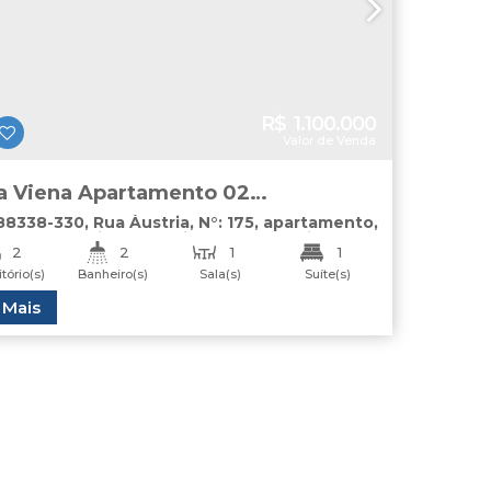
R$
1.100.000
Valor de Venda
a Viena Apartamento 02
itórios à Venda Balneário Camboriú
88338-330
,
Rua Áustria
,
N°:
175
,
apartamento
,
es
,
Balneário Camboriú
,
Santa Catarina
,
2
2
1
1
tório(s)
Banheiro(s)
Sala(s)
Suíte(s)
1
Total:
Útil:
 Mais
116
.67
m²
66
.43
m²
ga(s)