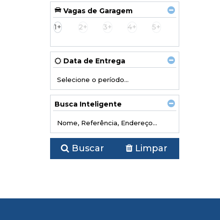
Condomínio Caledônia (1)
Vagas de Garagem
Condomínio Caledônia Private Village (1)
1+
2+
3+
4+
5+
Condomínio Edifício Athenas Residence (1)
Condomínio Horizontal Praia Brava (1)
Condomínio Mirante Camboriú (2)
Condomínio Recantos dos Pássaros (12)
Data de Entrega
Condomínio Residencial Porto de Mônaco (1)
Condomínio Valparaiso (1)
Costa Esmeralda (2)
Costa Splendida (1)
Busca Inteligente
Cyano Mare (1)
Delos Residence (1)
Dom Leonardo (1)
Dom Pablo Residence (1)
Buscar
Limpar
Ed. Anne Christine (1)
Ed. Don Alfonso (1)
Ed. Imperatriz (1)
Ed. Mirante do Atlântico (1)
Edifício Antônio Wollinger (1)
Edifício Berlim (1)
Edifício Boulevard (1)