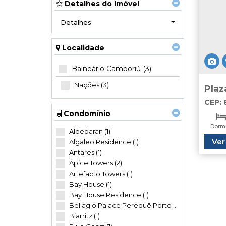
Detalhes do Imóvel
Detalhes
Localidade
Balneário Camboriú (3)
Nações (3)
Plaz
Dorm
CEP: 
Naçõ
Condomínio
Brasil
Dormi
Aldebaran (1)
Ver
Algaleo Residence (1)
Va
Antares (1)
Ápice Towers (2)
Artefacto Towers (1)
Bay House (1)
Bay House Residence (1)
Bellagio Palace Perequê Porto Belo (1)
Biarritz (1)