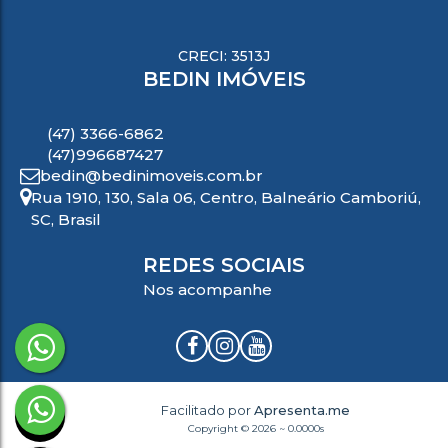
CRECI: 3513J
BEDIN IMÓVEIS
(47) 3366-6862
(47)996687427
bedin@bedinimoveis.com.br
Rua 1910
,
130
,
Sala 06
,
Centro
,
Balneário Camboriú
,
SC
,
Brasil
REDES SOCIAIS
Nos acompanhe
Facilitado por
Apresenta.me
Copyright © 2026 ~ 0.0000s