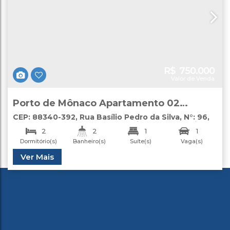
R$
750.000
Valor de Venda
Porto de Mônaco Apartamento 02
Dormitórios à Venda Centro Camboriú
CEP: 88340-392
,
Rua Basílio Pedro da Silva
,
N°:
96
,
Apartamento
,
Centro
,
Camboriú
,
Santa Catarina
,
2
2
1
1
Brasil
Dormitório(s)
Banheiro(s)
Suíte(s)
Vaga(s)
Útil:
Ver Mais
70
.00
m²