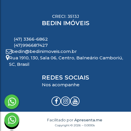
CRECI: 3513J
BEDIN IMÓVEIS
(47) 3366-6862
(47)996687427
bedin@bedinimoveis.com.br
Rua 1910
,
130
,
Sala 06
,
Centro
,
Balneário Camboriú
,
SC
,
Brasil
REDES SOCIAIS
Nos acompanhe
Facilitado por
Apresenta.me
Copyright © 2026 ~ 0.0000s