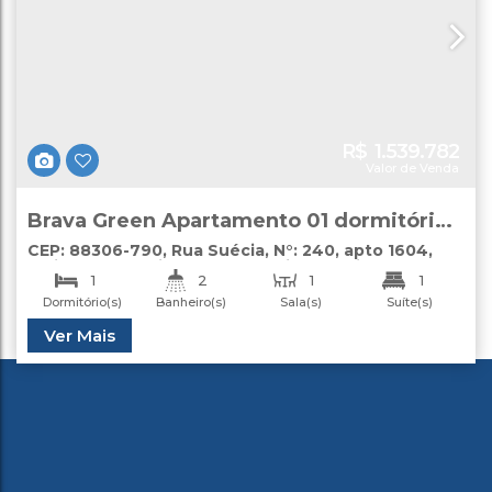
R$
1.539.782
Valor de Venda
Brava Green Apartamento 01 dormitório
venda Praia Brava
CEP: 88306-790
,
Rua Suécia
,
N°:
240
,
apto 1604
,
Praia Brava
,
Itajaí
,
Santa Catarina
,
Brasil
1
2
1
1
Dormitório(s)
Banheiro(s)
Sala(s)
Suíte(s)
1
Útil:
Ver Mais
76
.85
m²
Vaga(s)