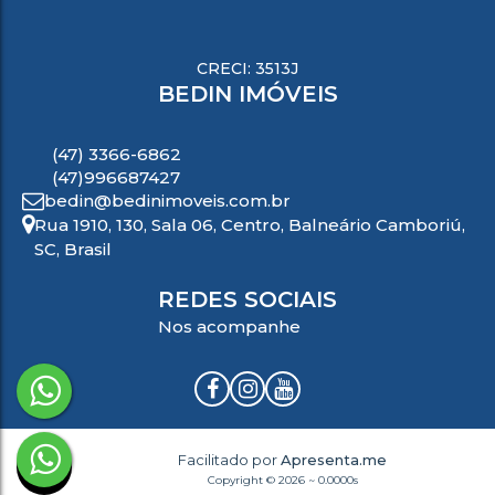
CRECI: 3513J
BEDIN IMÓVEIS
(47) 3366-6862
(47)996687427
bedin@bedinimoveis.com.br
Rua 1910
,
130
,
Sala 06
,
Centro
,
Balneário Camboriú
,
SC
,
Brasil
REDES SOCIAIS
Nos acompanhe
Facilitado por
Apresenta.me
Copyright © 2026 ~ 0.0000s