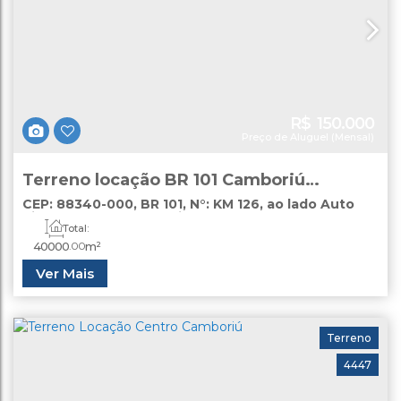
R$
150.000
Preço de Aluguel (Mensal)
Terreno locação BR 101 Camboriú
Locação
CEP: 88340-000
,
BR 101
,
N°:
KM 126
,
ao lado Auto
Pista
,
Várzea do Ranchinho (Monte Alegre)
,
Total:
Camboriú
,
Santa Catarina
,
Brasil
40000
.00
m²
Ver Mais
Terreno
4447