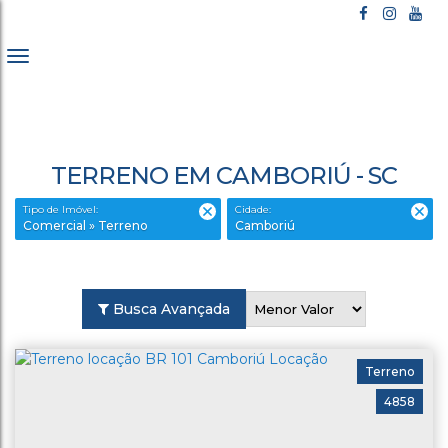
TERRENO EM CAMBORIÚ - SC
Tipo de Imóvel:
Cidade:
Comercial » Terreno
Camboriú
Busca Avançada
Terreno
4858