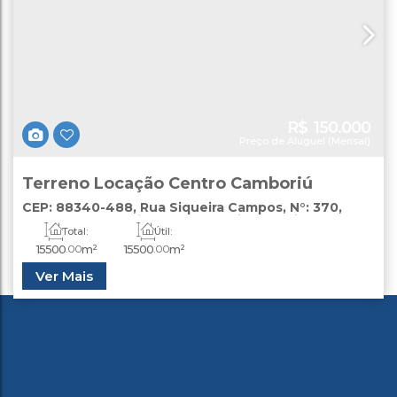
R$
150.000
Preço de Aluguel (Mensal)
Terreno Locação Centro Camboriú
CEP: 88340-488
,
Rua Siqueira Campos
,
N°:
370
,
Centro
,
Camboriú
,
Santa Catarina
,
Brasil
Total:
Útil:
15500
.00
m²
15500
.00
m²
Ver Mais