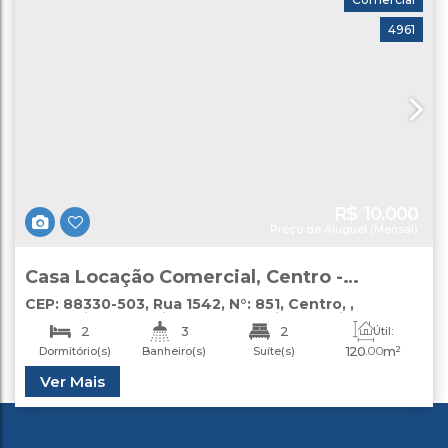
4961
R$
10.000
Preço de Aluguel (Mensal)
Casa Locação Comercial, Centro -
Balneário Camboriú
CEP: 88330-503
,
Rua 1542
,
N°:
851
,
Centro
,
Balneário Camboriú
,
Santa Catarina
,
Brasil
2
3
2
Útil:
120
.00
m²
Dormitório(s)
Banheiro(s)
Suíte(s)
Ver Mais