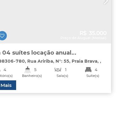
R$
35.000
Preço de Aluguel (Mensal)
 04 suítes locação anual
omínio Fechado Praia Brava Itajaí
 88306-780
,
Rua Aririba
,
N°:
55
,
Praia Brava
,
,
Santa Catarina
,
Brasil
4
5
1
4
tório(s)
Banheiro(s)
Sala(s)
Suíte(s)
2
Total:
Útil:
 Mais
450
.00
m²
270
.00
m²
ga(s)