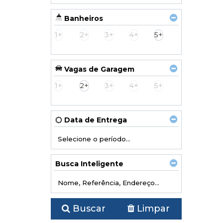
Banheiros
1+
2+
3+
4+
5+
Vagas de Garagem
1+
2+
3+
4+
5+
Data de Entrega
Busca Inteligente
Buscar
Limpar