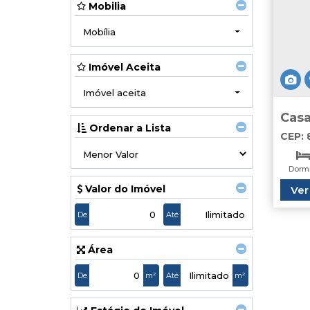
Mobilia
Mobília
Imóvel Aceita
Imóvel aceita
Casa
Ordenar a Lista
Cond
CEP:
Itajaí
Dormi
Valor do Imóvel
Ver
Va
De
Até
Área
De
m²
Até
m²