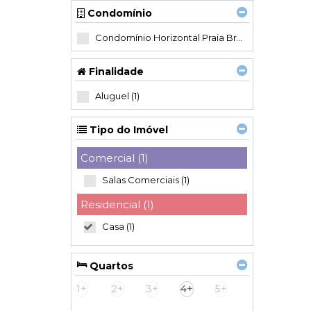
Condomínio
Condomínio Horizontal Praia Brava (1)
Finalidade
Aluguel (1)
Tipo do Imóvel
Comercial (1)
Salas Comerciais (1)
Residencial (1)
Casa (1)
Quartos
1+
2+
3+
4+
5+