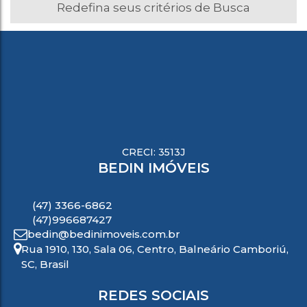
Redefina seus critérios de Busca
CRECI: 3513J
BEDIN IMÓVEIS
(47) 3366-6862
(47)996687427
bedin@bedinimoveis.com.br
Rua 1910
,
130
,
Sala 06
,
Centro
,
Balneário Camboriú
,
SC
,
Brasil
REDES SOCIAIS