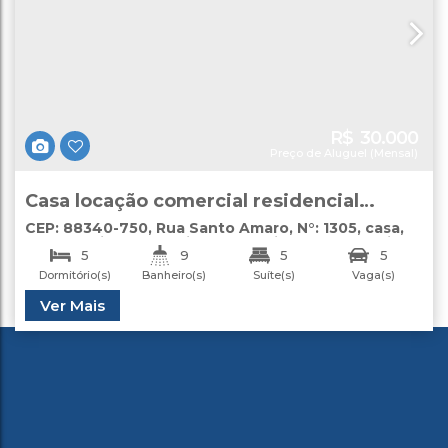
R$
30.000
Preço de Aluguel (Mensal)
Casa locação comercial residencial
Camboriú
CEP: 88340-750
,
Rua Santo Amaro
,
N°:
1305
,
casa
,
São Francisco de Assis
,
Camboriú
,
Santa Catarina
,
5
9
5
5
Brasil
Dormitório(s)
Banheiro(s)
Suíte(s)
Vaga(s)
Total:
Útil:
Ver Mais
1605
.00
m²
377
.00
m²