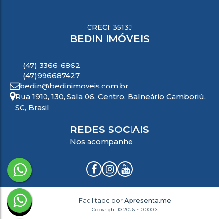
CRECI: 3513J
BEDIN IMÓVEIS
(47) 3366-6862
(47)996687427
bedin@bedinimoveis.com.br
Rua 1910
,
130
,
Sala 06
,
Centro
,
Balneário Camboriú
,
SC
,
Brasil
REDES SOCIAIS
Nos acompanhe
Facilitado por
Apresenta.me
Copyright © 2026 ~ 0.0000s