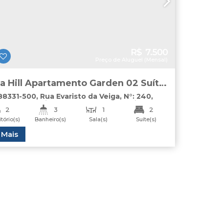
R$
7.500
Preço de Aluguel (Mensal)
a Hill Apartamento Garden 02 Suítes
ação Anual Amores
88331-500
,
Rua Evaristo da Veiga
,
N°:
240
,
tamento
,
Praia dos Amores
,
Balneário
2
3
1
2
oriú
,
Santa Catarina
,
Brasil
tório(s)
Banheiro(s)
Sala(s)
Suíte(s)
2
Útil:
 Mais
105
.00
m²
ga(s)