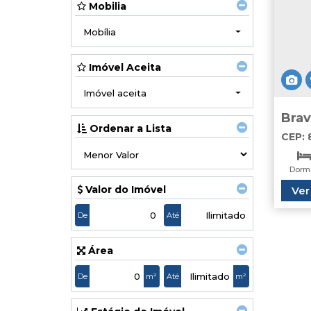
Mobilia
Mobília
Imóvel Aceita
Imóvel aceita
Brav
Ordenar a Lista
Loc
CEP: 
Apar
Camb
Dormi
Valor do Imóvel
Ver
Va
De
Até
Área
De
m²
Até
m²