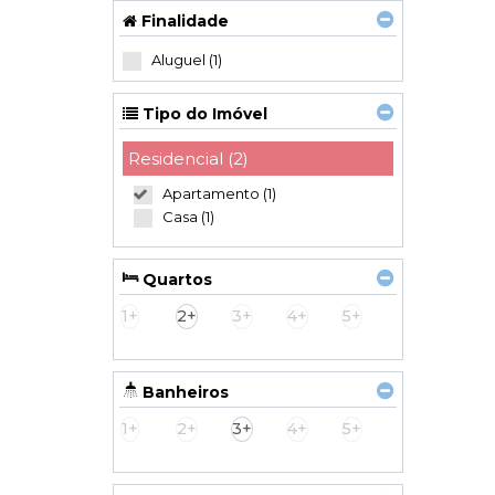
Meia Praia (1)
Finalidade
Tabuleiro dos Oliveiras (1)
Aluguel (1)
Tipo do Imóvel
Residencial (2)
Apartamento (1)
Casa (1)
Quartos
1+
2+
3+
4+
5+
Banheiros
1+
2+
3+
4+
5+