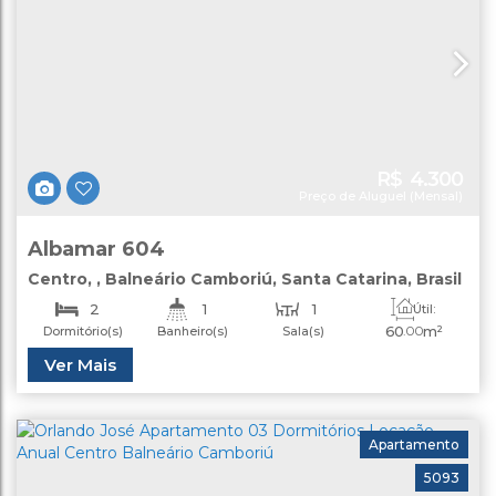
R$
4.300
Preço de Aluguel (Mensal)
Albamar 604
Centro
,
Balneário Camboriú
,
Santa Catarina
,
Brasil
2
1
1
Útil:
60
.00
m²
Dormitório(s)
Banheiro(s)
Sala(s)
Ver Mais
Apartamento
5093