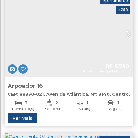
Apartamento
4258
R$
5.750
Preço de Aluguel (Mensal)
Arpoador 16
CEP: 88330-021
,
Avenida Atlântica
,
N°:
3140
,
Centro
,
Balneário Camboriú
,
Santa Catarina
,
Brasil
3
2
1
1
Dormitório(s)
Banheiro(s)
Sala(s)
Vaga(s)
Útil:
Ver Mais
140
.00
m²