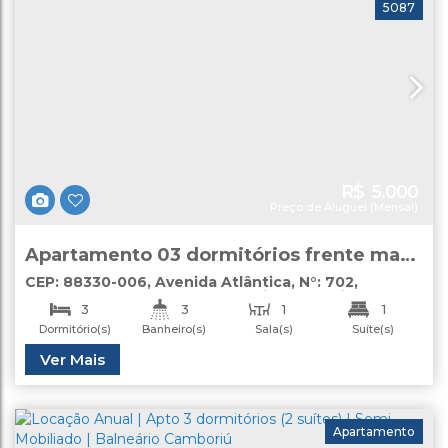
5087
R$
5.000
Preço de Aluguel (Mensal)
Apartamento 03 dormitórios frente mar
Locação Anual Balneário Camboriú
CEP: 88330-006
,
Avenida Atlântica
,
N°:
702
,
apartamento
,
Centro
,
Balneário Camboriú
,
Santa
3
3
1
1
Catarina
,
Brasil
Dormitório(s)
Banheiro(s)
Sala(s)
Suíte(s)
1
Útil:
Ver Mais
150
.00
m²
Vaga(s)
Apartamento