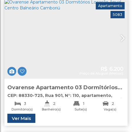
Apartamento
5083
R$
6.200
Preço de Aluguel (Mensal)
Ovarense Apartamento 03 Dormitórios
Locação Anual Centro Balneário
CEP: 88330-725
,
Rua 901
,
N°:
110
,
apartamento
,
Centro
,
Balneário Camboriú
,
Santa Catarina
,
Brasil
Camboriú
3
2
1
2
Dormitório(s)
Banheiro(s)
Suíte(s)
Vaga(s)
Útil:
Ver Mais
95
.00
m²