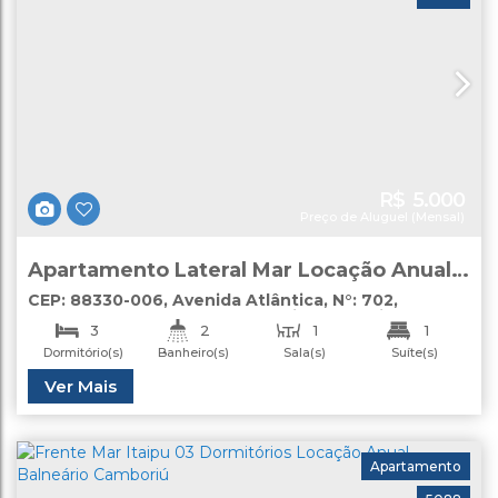
R$
5.000
Preço de Aluguel (Mensal)
Apartamento Lateral Mar Locação Anual
03 Dormitórios Balneário Camboriú
CEP: 88330-006
,
Avenida Atlântica
,
N°:
702
,
apartamento
,
Centro
,
Balneário Camboriú
,
Santa
3
2
1
1
Catarina
,
Brasil
Dormitório(s)
Banheiro(s)
Sala(s)
Suíte(s)
1
Útil:
Ver Mais
60
.00
m²
Vaga(s)
Apartamento