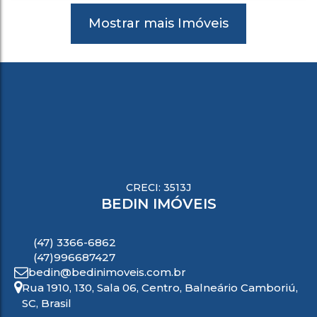
Mostrar mais Imóveis
CRECI: 3513J
BEDIN IMÓVEIS
(47) 3366-6862
(47)996687427
bedin@bedinimoveis.com.br
Rua 1910
,
130
,
Sala 06
,
Centro
,
Balneário Camboriú
,
SC
,
Brasil