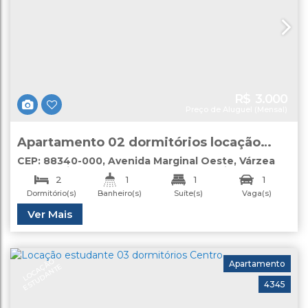
R$
3.000
Preço de Aluguel (Mensal)
Apartamento 02 dormitórios locação
anual Camboriú
CEP: 88340-000
,
Avenida Marginal Oeste
,
Várzea
do Ranchinho (Monte Alegre)
,
Camboriú
,
Santa
2
1
1
1
Catarina
,
Brasil
Dormitório(s)
Banheiro(s)
Suíte(s)
Vaga(s)
Privativo:
Total:
Ver Mais
81
.51
m²
103
.21
m²
L
O
C
A
Ã
O
E
S
T
U
D
A
N
T
Apartamento
Ç
E
4345