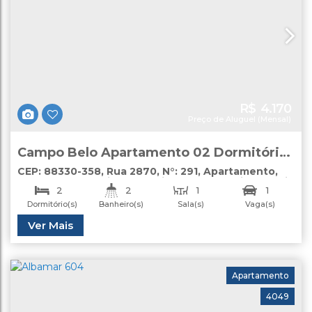
R$
4.170
Preço de Aluguel (Mensal)
Campo Belo Apartamento 02 Dormitórios
Locação Anual Centro Balneário
CEP: 88330-358
,
Rua 2870
,
N°:
291
,
Apartamento
,
Centro
,
Balneário Camboriú
,
Santa Catarina
,
Brasil
Camboriú
2
2
1
1
Dormitório(s)
Banheiro(s)
Sala(s)
Vaga(s)
Útil:
Ver Mais
77
.00
m²
Apartamento
4049