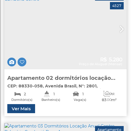
4527
R$
5.280
Preço de Aluguel (Mensal)
Apartamento 02 dormitórios locação
anual Balneário Camboriú Centro
CEP: 88330-058
,
Avenida Brasil
,
N°:
2801
,
apartamento
,
Centro
,
Balneário Camboriú
,
Santa
2
1
1
Útil:
Catarina
,
Brasil
83
.00
m²
Dormitório(s)
Banheiro(s)
Vaga(s)
Ver Mais
Apartamento