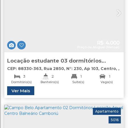
R$
4.000
Preço de Aluguel (Mensal)
Locação estudante 03 dormitórios
Centro
CEP: 88330-363
,
Rua 2850
,
N°:
230
,
Ap 103
,
Centro
,
Balneário Camboriú
,
Santa Catarina
,
Brasil
3
2
1
1
Dormitório(s)
Banheiro(s)
Suíte(s)
Vaga(s)
Total:
Útil:
Ver Mais
125
.00
m²
105
.00
m²
Apartamento
5016