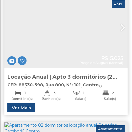
4319
R$
5.025
Preço de Aluguel (Mensal)
Locação Anual | Apto 3 dormitórios (2
suítes) | Semi Mobiliado | Balneário
CEP: 88330-598
,
Rua 800
,
N°:
101
,
Centro
,
Balneário Camboriú
,
Santa Catarina
,
Brasil
Camboriú
3
3
1
2
Dormitório(s)
Banheiro(s)
Sala(s)
Suíte(s)
1
Total:
Útil:
Ver Mais
110
.00
m²
85
.00
m²
Vaga(s)
Apartamento