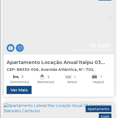
R$
5.000
Preço de Aluguel (Mensal)
Apartamento Locação Anual Itaipu 03
Dormitórios Lateral Mar Balneário
CEP: 88330-006
,
Avenida Atlântica
,
N°:
702
,
apartamento
,
Centro
,
Balneário Camboriú
,
Santa
Camboriú Itaipu
3
2
1
1
Catarina
,
Brasil
Dormitório(s)
Banheiro(s)
Sala(s)
Vaga(s)
Útil:
Ver Mais
60
.00
m²
Apartamento
5089