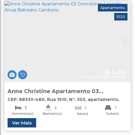
Apartamento
5120
R$
6.300
Preço de Aluguel (Mensal)
Anne Christine Apartamento 03
Dormitórios Locação Anual Balneário
CEP: 88330-480
,
Rua 1910
,
N°:
303
,
apartamento
,
Centro
,
Balneário Camboriú
,
Santa Catarina
,
Brasil
Camboriú
3
2
1
1
Dormitório(s)
Banheiro(s)
Sala(s)
Suíte(s)
1
Útil:
Ver Mais
130
.00
m²
Vaga(s)