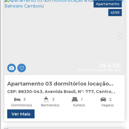
Apartamento
4599
R$
6.100
Preço de Aluguel (Mensal)
Apartamento 03 dormitórios locação
anual Avenida Brasil Balneário Camboriú
CEP: 88330-043
,
Avenida Brasil
,
N°:
777
,
Centro
,
Balneário Camboriú
,
Santa Catarina
,
Brasil
3
3
1
2
Dormitório(s)
Banheiro(s)
Suíte(s)
Vaga(s)
Total:
Útil:
Ver Mais
144
.00
m²
90
.00
m²