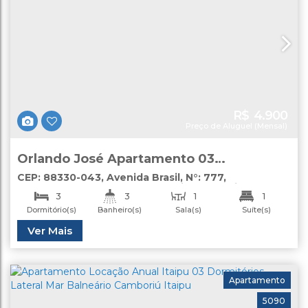
R$
4.900
Preço de Aluguel (Mensal)
Orlando José Apartamento 03
Dormitórios Locação Anual Centro
CEP: 88330-043
,
Avenida Brasil
,
N°:
777
,
apartamento
,
Centro
,
Balneário Camboriú
,
Santa
Balneário Camboriú
3
3
1
1
Catarina
,
Brasil
Dormitório(s)
Banheiro(s)
Sala(s)
Suíte(s)
1
Útil:
Ver Mais
90
.00
m²
Vaga(s)
Apartamento
5090