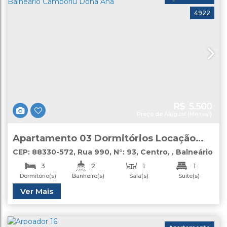
4922
R$
5.500
Preço de Aluguel (Mensal)
Apartamento 03 Dormitórios Locação
Anual Centro Balneário Camboriú Dona
CEP: 88330-572
,
Rua 990
,
N°:
93
,
Centro
,
Balneário
Camboriú
,
Santa Catarina
,
Brasil
Ana
3
2
1
1
Dormitório(s)
Banheiro(s)
Sala(s)
Suíte(s)
2
Útil:
Ver Mais
90
.00
m²
Vaga(s)