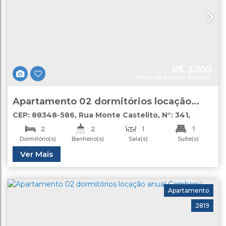
R$
3.000
Preço de Aluguel (Mensal)
Apartamento 02 dormitórios locação
Camboriú
CEP: 88348-586
,
Rua Monte Castelito
,
N°:
341
,
Monte Alegre
,
Camboriú
,
Santa Catarina
,
Brasil
2
2
1
1
Dormitório(s)
Banheiro(s)
Sala(s)
Suíte(s)
1
Útil:
Ver Mais
58
.00
m²
Vaga(s)
Apartamento
2819