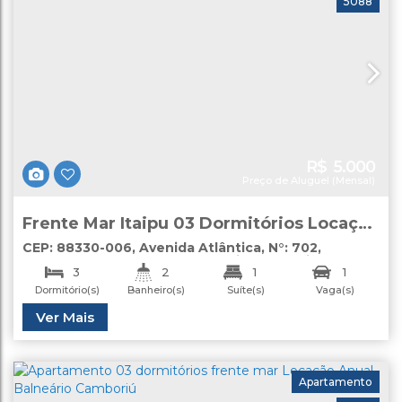
5088
R$
5.000
Preço de Aluguel (Mensal)
Frente Mar Itaipu 03 Dormitórios Locação
Anual Balneário Camboriú
CEP: 88330-006
,
Avenida Atlântica
,
N°:
702
,
apartamento
,
Centro
,
Balneário Camboriú
,
Santa
3
2
1
1
Catarina
,
Brasil
Dormitório(s)
Banheiro(s)
Suíte(s)
Vaga(s)
Útil:
Ver Mais
90
.00
m²
Apartamento